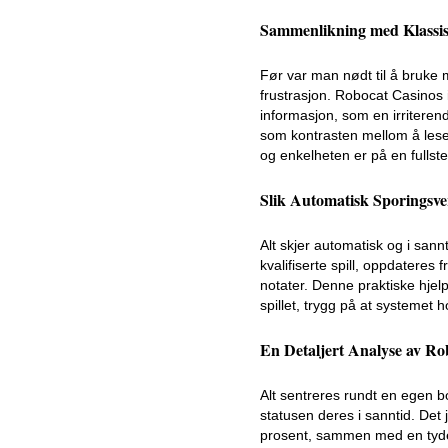
Sammenlikning med Klassis
Før var man nødt til å bruke ma
frustrasjon. Robocat Casinos i
informasjon, som en irriteren
som kontrasten mellom å lese
og enkelheten er på en fullst
Slik Automatisk Sporingsve
Alt skjer automatisk og i sann
kvalifiserte spill, oppdateres
notater. Denne praktiske hjel
spillet, trygg på at systemet 
En Detaljert Analyse av Ro
Alt sentreres rundt en egen b
statusen deres i sanntid. Det
prosent, sammen med en tydeli