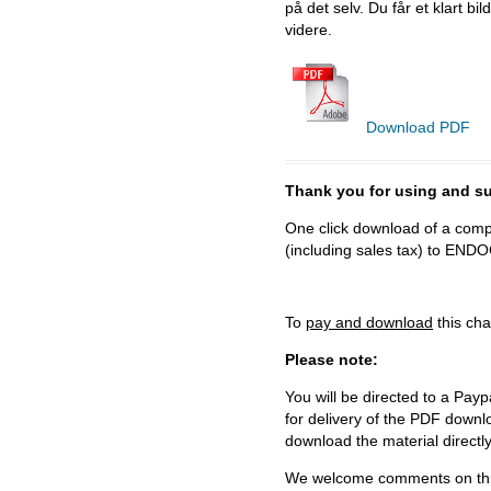
på det selv. Du får et klart b
videre.
Download PDF
Thank you for using and
One click download of a compl
(including sales tax) to 
To
pay and download
this cha
Please note:
You will be directed to a Payp
for delivery of the PDF downl
download the material directl
We welcome comments on this 