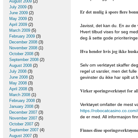
August 2009
(2)
July 2009
(3)
Er det mulig å spore flere bon
June 2009
(2)
May 2009
(2)
April 2009
(2)
Javisst, det kan du. En av de 
March 2009
(5)
Hvert tilbud vises for seg med 
February 2009
(3)
deg å sette gode prioriteringe
December 2008
(3)
November 2008
(1)
Hva hender hvis jeg ikke huske
October 2008
(3)
September 2008
(2)
Selv om verktøyet skaffer de
August 2008
(2)
regel ut varsler, men det full
July 2008
(3)
June 2008
(2)
gevinster du ikke har spilt ut 
May 2008
(3)
April 2008
(3)
Virker sporingsverktøyet for al
March 2008
(1)
February 2008
(3)
Verktøyet omfatter de mest v
January 2008
(3)
https://robocatcasino.co.com
December 2007
(3)
de er med. All informasjon fi
November 2007
(5)
October 2007
(2)
Finnes disse sporingsverktøyene
September 2007
(4)
August 2007
(3)