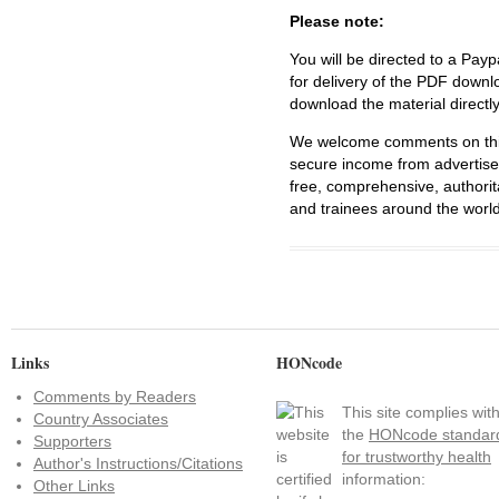
Please note:
You will be directed to a Payp
for delivery of the PDF downl
download the material directl
We welcome comments on this 
secure income from advertisem
free, comprehensive, authorit
and trainees around the world
Links
HONcode
Comments by Readers
This site complies wit
Country Associates
the
HONcode standar
Supporters
for trustworthy health
Author's Instructions/Citations
information:
Other Links