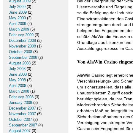
Bei der Überprüfung der Sich
August 2009
(2)
Lizenzvergabe und Regelung z
July 2009
(3)
June 2009
(2)
so die Befolgung der Industr
May 2009
(2)
Finanztransaktionen des Casi
April 2009
(2)
strenge Vorgaben durch und f
March 2009
(5)
belegen das Engagement des C
February 2009
(3)
schützt AlaWin die Finanzen u
December 2008
(3)
Grundlage aus Lizenzen und be
November 2008
(1)
Auszahlungsprozesse im Casi
October 2008
(3)
September 2008
(2)
Von AlaWin Casino eingeset
August 2008
(2)
July 2008
(3)
June 2008
(2)
AlaWin Casino legt erhebliche
May 2008
(3)
Verschlüsselungs- und Siche
April 2008
(3)
um sicherzustellen, dass alle 
March 2008
(1)
unautorisiertem Zugriff gesc
February 2008
(3)
beruhigt spielen, da ihre Tra
January 2008
(3)
wiederkehrenden Sicherheitsa
December 2007
(3)
erhöhtes Maß an Integrität im
November 2007
(5)
Sicherheitsmaßnahmen des Cas
October 2007
(2)
Vereinigung von strengen Ver
September 2007
(4)
Casino sein Engagement für ei
August 2007
(3)