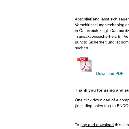
Abschließend lässt sich sagen
Verschlüsselungstechnologien
in Österreich zeigt. Das pos
Transaktionssicherheit. Im V
puncto Sicherheit und ist somi
suchen.
Download PDF
Thank you for using and
One click download of a compl
(including sales tax) to 
To
pay and download
this cha