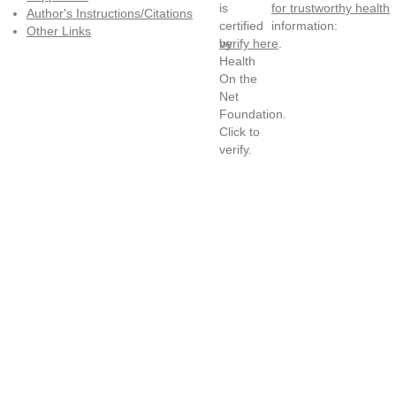
for trustworthy health
Author's Instructions/Citations
information:
Other Links
verify here
.