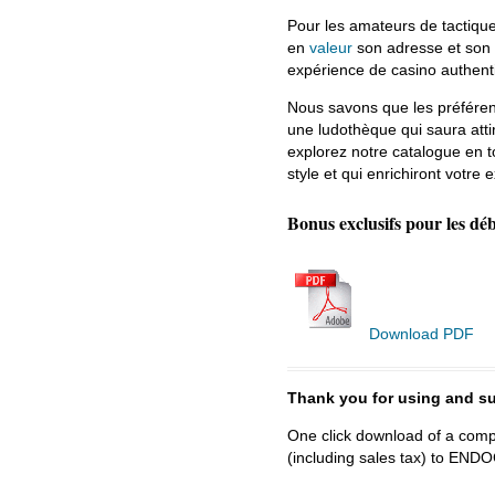
Pour les amateurs de tactique,
en
valeur
son adresse et son s
expérience de casino authentiq
Nous savons que les préféren
une ludothèque qui saura atti
explorez notre catalogue en t
style et qui enrichiront votre 
Bonus exclusifs pour les déb
Download PDF
Thank you for using and
One click download of a compl
(including sales tax) to 