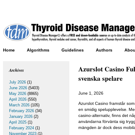
Home
Algorithms
Guidelines
Authors
Abou
Azurslot Casino Ful
Archives
svenska spelare
July 2026
(1)
June 2026
(5403)
June 1, 2026
May 2026
(8865)
April 2026
(550)
Azurslot Casino framstår som 
March 2026
(105)
en smidig spelupplevelse. Med 
February 2026
(34)
casino-alternativ, finns det n
January 2026
(2)
användarna förvänta sig trygga
April 2025
(1)
mängden är dock dess mobila ti
February 2024
(1)
November 2023
(1)