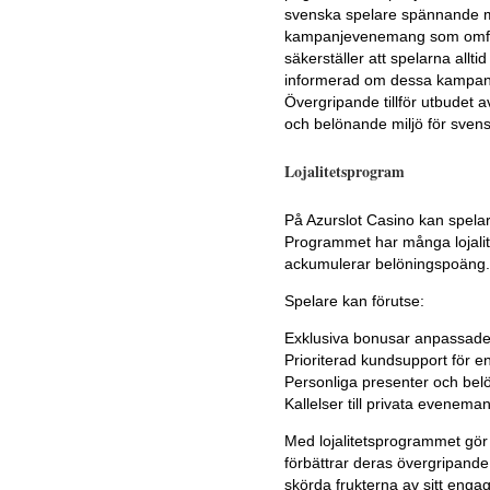
svenska spelare spännande möj
kampanjevenemang som omfatta
säkerställer att spelarna allti
informerad om dessa kampanjer,
Övergripande tillför utbudet
och belönande miljö för svens
Lojalitetsprogram
På Azurslot Casino kan spelare
Programmet har många lojalite
ackumulerar belöningspoäng. 
Spelare kan förutse:
Exklusiva bonusar anpassade 
Prioriterad kundsupport för e
Personliga presenter och belöni
Kallelser till privata evenema
Med lojalitetsprogrammet gör A
förbättrar deras övergripande
skörda frukterna av sitt eng