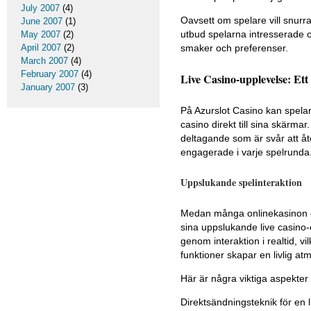
July 2007
(4)
Oavsett om spelare vill snurra
June 2007
(1)
utbud spelarna intresserade o
May 2007
(2)
April 2007
(2)
smaker och preferenser.
March 2007
(4)
February 2007
(4)
Live Casino-upplevelse: Ett 
January 2007
(3)
På Azurslot Casino kan spelar
casino direkt till sina skärma
deltagande som är svår att åt
engagerade i varje spelrunda
Uppslukande spelinteraktion
Medan många onlinekasinon erb
sina uppslukande live casino
genom interaktion i realtid, v
funktioner skapar en livlig at
Här är några viktiga aspekter 
Direktsändningsteknik för en l