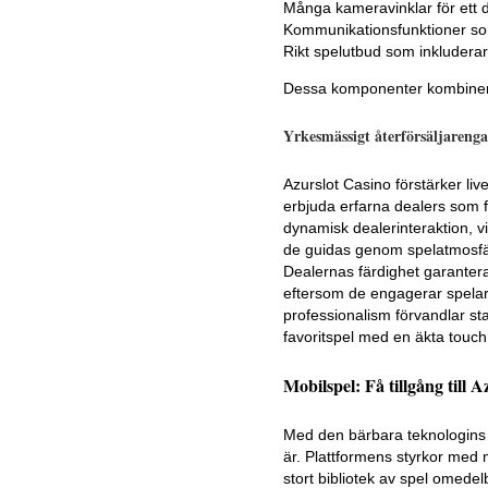
Många kameravinklar för ett 
Kommunikationsfunktioner som
Rikt spelutbud som inkluderar 
Dessa komponenter kombineras
Yrkesmässigt återförsäljaren
Azurslot Casino förstärker l
erbjuda erfarna dealers som 
dynamisk dealerinteraktion, vi
de guidas genom spelatmosfär
Dealernas färdighet garantera
eftersom de engagerar spelarn
professionalism förvandlar sta
favoritspel med en äkta touch, v
Mobilspel: Få tillgång till 
Med den bärbara teknologins f
är. Plattformens styrkor med 
stort bibliotek av spel omedel