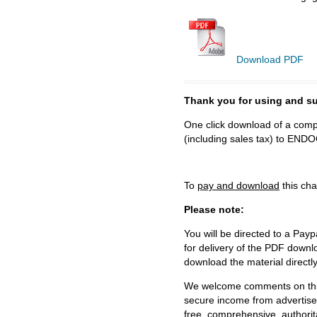
Download PDF
Thank you for using and
One click download of a compl
(including sales tax) to 
To
pay and download
this cha
Please note:
You will be directed to a Payp
for delivery of the PDF downl
download the material directl
We welcome comments on this 
secure income from advertisem
free, comprehensive, authorit