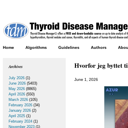
Home
Algorithms
Guidelines
Authors
Abou
Hvorfor jeg byttet t
Archives
July 2026
(1)
June 1, 2026
June 2026
(5403)
May 2026
(8865)
April 2026
(550)
March 2026
(105)
February 2026
(34)
January 2026
(2)
April 2025
(1)
February 2024
(1)
November 2023
(1)