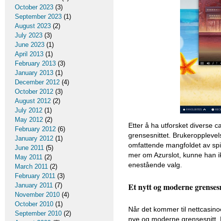
October 2023
(3)
September 2023
(1)
August 2023
(2)
July 2023
(3)
June 2023
(1)
April 2013
(1)
February 2013
(3)
January 2013
(1)
December 2012
(4)
October 2012
(3)
August 2012
(2)
July 2012
(1)
May 2012
(2)
Etter å ha utforsket diverse c
February 2012
(6)
grensesnittet. Brukeropplevel
January 2012
(1)
omfattende mangfoldet av spil
June 2011
(5)
mer om Azurslot, kunne han ikk
May 2011
(2)
enestående valg.
March 2011
(2)
February 2011
(3)
Et nytt og moderne grensesn
January 2011
(7)
November 2010
(4)
October 2010
(1)
Når det kommer til nettcasinoe
September 2010
(2)
nye og moderne grensesnitt. D