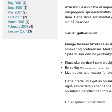
July 2007
(4)
Azurslot Casino tilbyr et impo
June 2007
(1)
særpregede spilleautomattilbud
May 2007
(2)
dem. Dette store sortimentet g
April 2007
(2)
sin på casinoet.
March 2007
(4)
February 2007
(4)
January 2007
(3)
Variert spillsortiment
Mange brukere tiltrekkes av de
smaker og preferanser. Med si
Spillere liker den nøye utvalgt
Klassiske bordspill som blackj
En rekke videoautomater som 
Live dealer-alternativer for 
Dette brede utvalget av spillal
også atmosfæren spennende og 
spillutvalg definitivt den total
Unike spilleautomattilbud