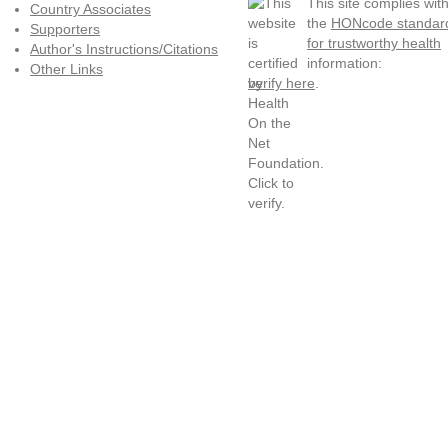
This site complies wit
Country Associates
the
HONcode standar
Supporters
for trustworthy health
Author's Instructions/Citations
information:
Other Links
verify here
.