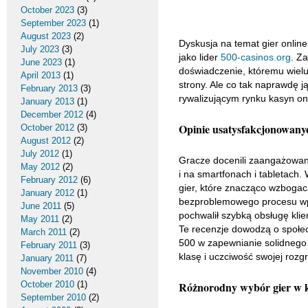
October 2023
(3)
September 2023
(1)
August 2023
(2)
Dyskusja na temat gier online
July 2023
(3)
jako lider
500-casinos.org
. Z
June 2023
(1)
doświadczenie, któremu wielu 
April 2013
(1)
strony. Ale co tak naprawdę j
February 2013
(3)
rywalizującym rynku kasyn on
January 2013
(1)
December 2012
(4)
Opinie usatysfakcjonowany
October 2012
(3)
August 2012
(2)
July 2012
(1)
Gracze docenili zaangażowani
May 2012
(2)
i na smartfonach i tabletach. 
February 2012
(6)
gier, które znacząco wzbogac
January 2012
(1)
bezproblemowego procesu wpłat
June 2011
(5)
pochwalił szybką obsługę klie
May 2011
(2)
Te recenzje dowodzą o społec
March 2011
(2)
500 w zapewnianie solidnego
February 2011
(3)
klasę i uczciwość swojej rozg
January 2011
(7)
November 2010
(4)
Różnorodny wybór gier w k
October 2010
(1)
September 2010
(2)