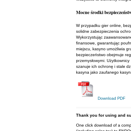
Mocne środki bezpieczeństw
W przypadku gier online, bez
solidne zabezpieczenia ochro
Wykorzystując zaawansowane 
finansowe, gwarantując poufn
miejscu, kasyno umożliwia gr
bezpieczeństwo obejmuje reg
przemysłowymi. Użytkownicy 
szanuje ich ochronę i stale
kasyna jako zaufanego kasyna
Download PDF
Thank you for using and
One click download of a compl
(including sales tax) to 