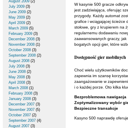
August 2009
(2)
W kasynie 500 gracze odkrywaj
July 2009
(3)
jest zadziwiająca, oferując 
June 2009
(2)
przygody. Każdy automat zost
May 2009
(2)
grafice i wciągającej ścieżce
April 2009
(2)
stołowe, gry z krupierem na ż
March 2009
(5)
regularnemu dodawaniu nowyc
February 2009
(3)
zaawansowanych graczy, jak 
December 2008
(3)
bogatych opcji gier, które wz
November 2008
(1)
October 2008
(3)
September 2008
(2)
Dostępność gier mobilnych
August 2008
(2)
July 2008
(3)
Choć wielu użytkowników doc
June 2008
(2)
zapewnia im szansę korzystani
May 2008
(3)
zaangażowanie w zapewnienie
April 2008
(3)
i o każdej porze. Oto kilka k
March 2008
(1)
February 2008
(3)
Bezproblemowa nawigacja
January 2008
(3)
Zoptymalizowany wybór gi
December 2007
(3)
Bezpieczne transakcje
November 2007
(5)
October 2007
(2)
Kasyno 500 naprawdę oferuje
September 2007
(4)
August 2007
(3)