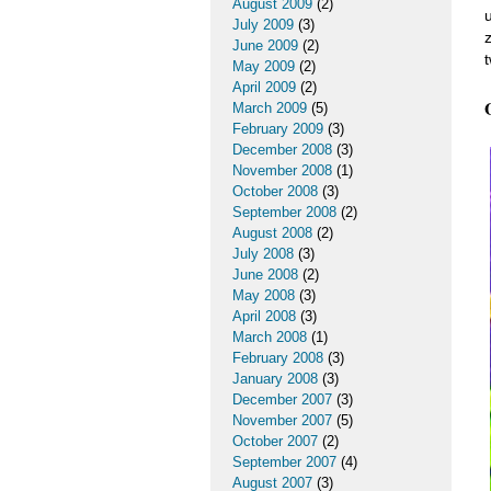
August 2009
(2)
July 2009
(3)
June 2009
(2)
May 2009
(2)
April 2009
(2)
March 2009
(5)
February 2009
(3)
December 2008
(3)
November 2008
(1)
October 2008
(3)
September 2008
(2)
August 2008
(2)
July 2008
(3)
June 2008
(2)
May 2008
(3)
April 2008
(3)
March 2008
(1)
February 2008
(3)
January 2008
(3)
December 2007
(3)
November 2007
(5)
October 2007
(2)
September 2007
(4)
August 2007
(3)