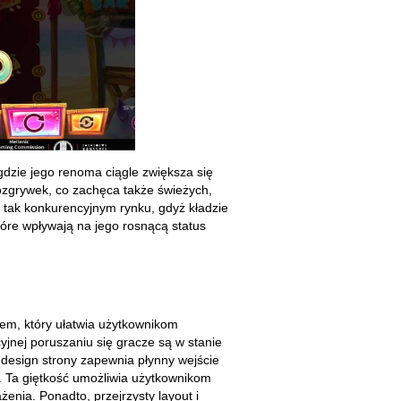
gdzie jego renoma ciągle zwiększa się
rozgrywek, co zachęca także świeżych,
 tak konkurencyjnym rynku, gdyż kładzie
óre wpływają na jego rosnącą status
sem, który ułatwia użytkownikom
yjnej poruszaniu się gracze są w stanie
design strony zapewnia płynny wejście
m. Ta giętkość umożliwia użytkownikom
enia. Ponadto, przejrzysty layout i