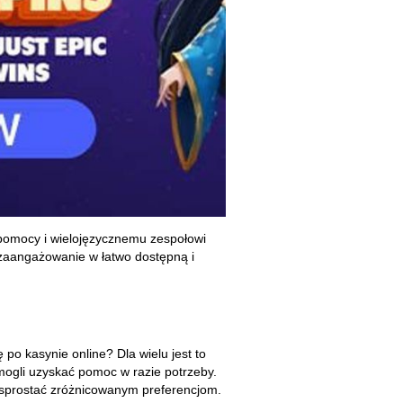
j pomocy i wielojęzycznemu zespołowi
 zaangażowanie w łatwo dostępną i
po kasynie online? Dla wielu jest to
ogli uzyskać pomoc w razie potrzeby.
y sprostać zróżnicowanym preferencjom.