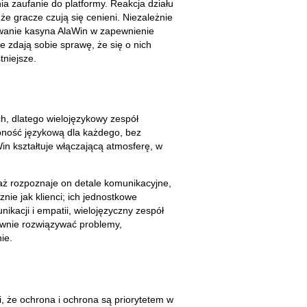
ia zaufanie do platformy. Reakcja działu
e gracze czują się cenieni. Niezależnie
owanie kasyna AlaWin w zapewnienie
 zdają sobie sprawę, że się o nich
tniejsze.
h, dlatego wielojęzykowy zespół
pność językową dla każdego, bez
in kształtuje włączającą atmosferę, w
ż rozpoznaje on detale komunikacyjne,
ie jak klienci; ich jednostkowe
ikacji i empatii, wielojęzyczny zespół
tywnie rozwiązywać problemy,
ie.
 że ochrona i ochrona są priorytetem w