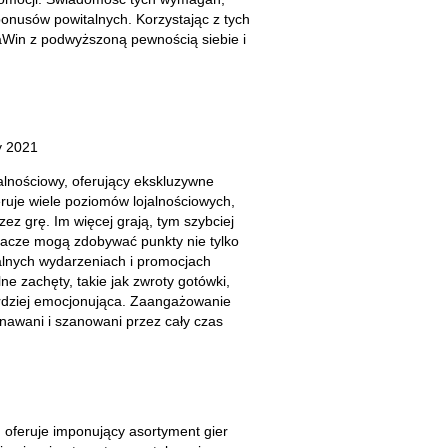
 bonusów powitalnych. Korzystając z tych
laWin z podwyższoną pewnością siebie i
lnościowy, oferujący ekskluzywne
ruje wiele poziomów lojalnościowych,
z grę. Im więcej grają, tym szybciej
racze mogą zdobywać punkty nie tylko
alnych wydarzeniach i promocjach
e zachęty, takie jak zwroty gotówki,
ardziej emocjonująca. Zaangażowanie
znawani i szanowani przez cały czas
 oferuje imponujący asortyment gier