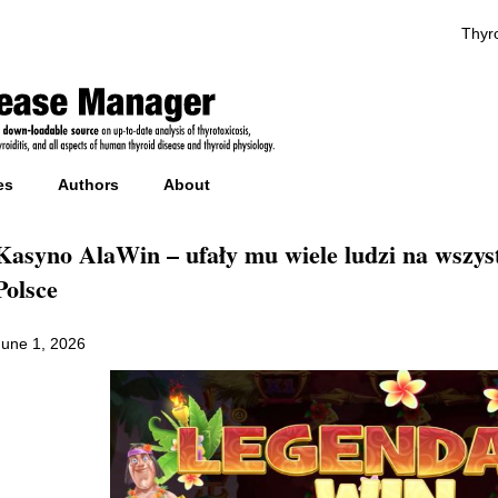
Thyro
es
Authors
About
Kasyno AlaWin – ufały mu wiele ludzi na wszys
Polsce
June 1, 2026