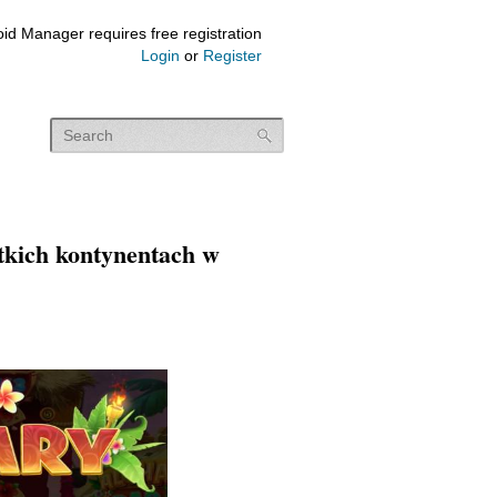
id Manager requires free registration
Login
or
Register
tkich kontynentach w