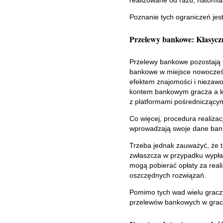
realizowane od razu, natomias
Poznanie tych ograniczeń jes
Przelewy bankowe: Klasycz
Przelewy bankowe pozostają f
bankowe w miejsce nowocześnie
efektem znajomości i niezaw
kontem bankowym gracza a ka
z platformami pośredniczącym
Co więcej, procedura realizac
wprowadzają swoje dane bank
Trzeba jednak zauważyć, że 
zwłaszcza w przypadku wypłat
mogą pobierać opłaty za rea
oszczędnych rozwiązań.
Pomimo tych wad wielu graczy
przelewów bankowych w grac