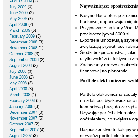
August 2009
(2)
Najważniejsze spostrzeżeni
July 2009
(3)
June 2009
(2)
Kasyno Hugo oferuje zróżnicow
May 2009
(2)
bankowe, dopasowując się do 
April 2009
(2)
Przyjmowane są karty Visa, Ma
March 2009
(5)
przekraczającymi 5000 zł.
February 2009
(3)
E-portfele umożliwiają szybkie
December 2008
(3)
zwiększają prywatność i obni
November 2008
(1)
Środki bezpieczeństwa, takie 
October 2008
(3)
użytkowników i efektywnie zm
September 2008
(2)
Zachęcamy graczy do określeni
August 2008
(2)
finansowej na platformie.
July 2008
(3)
June 2008
(2)
Portfele elektroniczne: szy
May 2008
(3)
April 2008
(3)
Portfele elektroniczne został
March 2008
(1)
na zdolność błyskawicznego i
February 2008
(3)
January 2008
(3)
komfortową bazę do zarządza
December 2007
(3)
Używając portfeli elektronic
November 2007
(5)
opóźnieniem, co zwiększa og
October 2007
(2)
Bezpieczeństwo to kolejny wa
September 2007
(4)
serwisów portfeli elektronic
August 2007
(3)