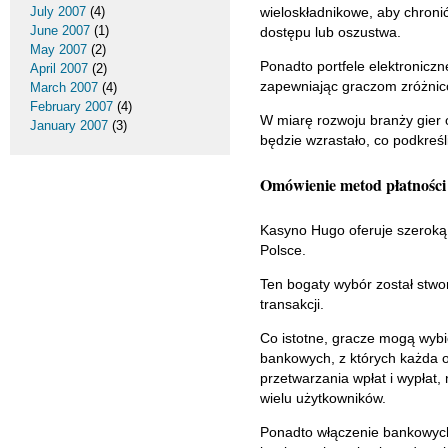
July 2007
(4)
wieloskładnikowe, aby chron
June 2007
(1)
dostępu lub oszustwa.
May 2007
(2)
Ponadto portfele elektronicz
April 2007
(2)
zapewniając graczom zróżnic
March 2007
(4)
February 2007
(4)
W miarę rozwoju branży gier 
January 2007
(3)
będzie wzrastało, co podkreśl
Omówienie metod płatności
Kasyno Hugo oferuje szeroką
Polsce.
Ten bogaty wybór został stwo
transakcji.
Co istotne, gracze mogą wybie
bankowych, z których każda o
przetwarzania wpłat i wypłat
wielu użytkowników.
Ponadto włączenie bankowych 