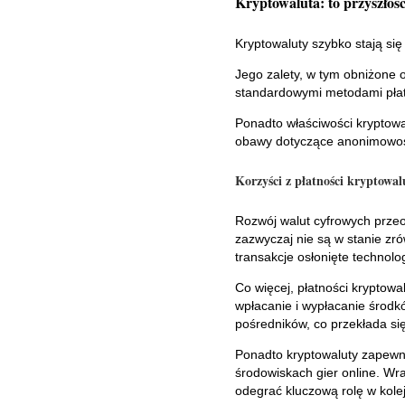
Kryptowaluta: to przyszłość
Kryptowaluty szybko stają się 
Jego zalety, w tym obniżone o
standardowymi metodami płat
Ponadto właściwości kryptow
obawy dotyczące anonimowośc
Korzyści z płatności kryptowa
Rozwój walut cyfrowych przeob
zazwyczaj nie są w stanie z
transakcje osłonięte technol
Co więcej, płatności kryptow
wpłacanie i wypłacanie środk
pośredników, co przekłada si
Ponadto kryptowaluty zapewni
środowiskach gier online. Wr
odegrać kluczową rolę w kolej