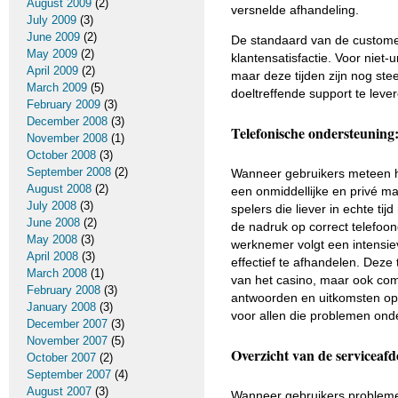
August 2009
(2)
versnelde afhandeling.
July 2009
(3)
June 2009
(2)
De standaard van de customer
May 2009
(2)
klantensatisfactie. Voor niet-
April 2009
(2)
maar deze tijden zijn nog st
March 2009
(5)
doeltreffende support te leve
February 2009
(3)
December 2008
(3)
Telefonische ondersteuning
November 2008
(1)
October 2008
(3)
September 2008
(2)
Wanneer gebruikers meteen hu
August 2008
(2)
een onmiddellijke en privé m
July 2008
(3)
spelers die liever in echte t
June 2008
(2)
de nadruk op correct telefoon
May 2008
(3)
werknemer volgt een intensi
April 2008
(3)
effectief te afhandelen. Deze
March 2008
(1)
van het casino, maar ook com
February 2008
(3)
antwoorden en uitkomsten op 
January 2008
(3)
voor allen die problemen onde
December 2007
(3)
November 2007
(5)
Overzicht van de serviceafd
October 2007
(2)
September 2007
(4)
August 2007
(3)
Wanneer gebruikers probleme