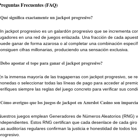
Preguntas Frecuentes (FAQ)
¿Qué significa exactamente un jackpot progresivo?
Un jackpot progresivo es un galardón progresivo que se incrementa co
jugadores en una red de juegos enlazada. Una fracción de cada apuesta
puede ganar de forma azarosa o al completar una combinación específi
consiguen cifras millonarias, produciendo una sensación exclusiva.
¿Debo apostar el tope para ganar el jackpot progresivo?
En la inmensa mayoría de las tragaperras con jackpot progresivo, se r
monedas o seleccionar todas las líneas de pago para acceder al prem
verifiques siempre las reglas del juego concreto para verificar sus cond
¿Cómo averiguo que los juegos de jackpot en Azurslot Casino son imparcia
Nuestros juegos emplean Generadores de Números Aleatorios (RNG) va
independientes. Estos RNG certifican que cada desenlace de cada giro
Las auditorías regulares confirman la justicia e honestidad de todos los
progresivo.