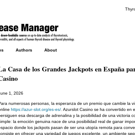
Thyro
es
Authors
About
La Casa de los Grandes Jackpots en España pa
Casino
June 1, 2026
Para numerosas personas, la esperanza de un premio que cambie la vi
online
https://azur-slot.org/es-es/
. Azurslot Casino se ha convertido en 
persiguen esa descarga de adrenalina y la posibilidad de una victoria 
simple: la emoción genuina nace de una posibilidad real de ganar imp
espacio donde los jackpots pasan de ser una utopía remota para convert
consiste en ofrecer una variedad de juegos excelente, un ambiente segu