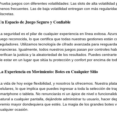
Prueba juegos con diferentes volatilidades: Las slots de alta volatilid
menos frecuentes. Las de baja volatilidad entregan con más regularid
discretas.
Un Espacio de Juego Seguro y Confiable
La seguridad es el pilar de cualquier experiencia en línea exitosa. Azur
juego reconocida, lo que certifica que todas nuestras gestiones están c
reguladores. Utilizamos tecnología de cifrado avanzada para resguardar
financieras. Igualmente, todos nuestros juegos pasan por controles habi
verifican la justicia y la aleatoriedad de los resultados. Puedes centrar
de estar en un lugar que sitúa tu protección y confort por encima de tod
La Experiencia en Movimiento: Botes en Cualquier Sitio
La vida de hoy exige flexibilidad, y nosotros la ofrecemos. Nuestra pla
celulares, lo que implica que puedes ingresar a toda la selección de 
smartphone o tableta. No renunciarás ni un ápice de nivel o funcionalid
natural a cualquier pantalla, dejándote administrar tu usuario, hacer dep
premio mayor dondequiera que estés. La magia de los grandes botes viaja
cualquier ocasión.