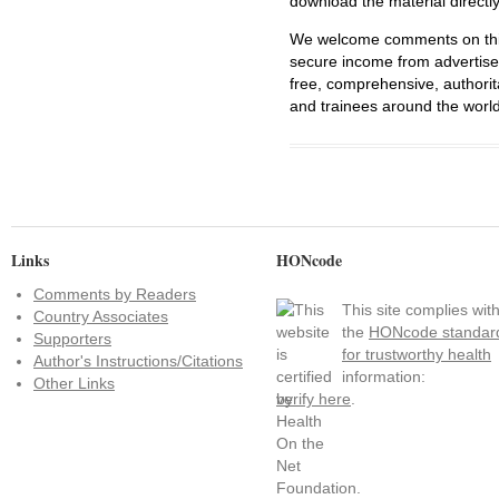
download the material directl
We welcome comments on this 
secure income from advertisem
free, comprehensive, authorit
and trainees around the world
Links
HONcode
Comments by Readers
This site complies wit
Country Associates
the
HONcode standar
Supporters
for trustworthy health
Author's Instructions/Citations
information:
Other Links
verify here
.