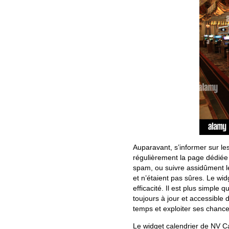
Auparavant, s’informer sur les
régulièrement la page dédiée 
spam, ou suivre assidûment l
et n’étaient pas sûres. Le wi
efficacité. Il est plus simple 
toujours à jour et accessible 
temps et exploiter ses chances
Le widget calendrier de NV Ca