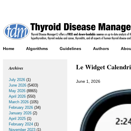
Home
Algorithms
Guidelines
Authors
Abou
Le Widget Calendrie
Archives
July 2026
(1)
June 1, 2026
June 2026
(5403)
May 2026
(8865)
April 2026
(550)
March 2026
(105)
February 2026
(34)
January 2026
(2)
April 2025
(1)
February 2024
(1)
November 2023
(1)