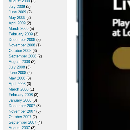
August 2009
(2)
July 2009
(3)
June 2009
(2)
May 2009
(2)
April 2009
(2)
March 2009
(5)
February 2009
(3)
December 2008
(3)
November 2008
(1)
October 2008
(3)
September 2008
(2)
August 2008
(2)
July 2008
(3)
June 2008
(2)
May 2008
(3)
April 2008
(3)
March 2008
(1)
February 2008
(3)
January 2008
(3)
December 2007
(3)
November 2007
(5)
October 2007
(2)
September 2007
(4)
August 2007
(3)