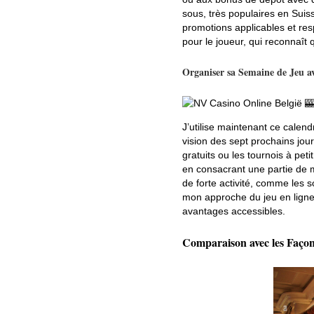
sous, très populaires en Suis
promotions applicables et res
pour le joueur, qui reconnaît 
Organiser sa Semaine de Jeu a
J’utilise maintenant ce calend
vision des sept prochains jour
gratuits ou les tournois à pet
en consacrant une partie de m
de forte activité, comme les so
mon approche du jeu en ligne 
avantages accessibles.
Comparaison avec les Façon