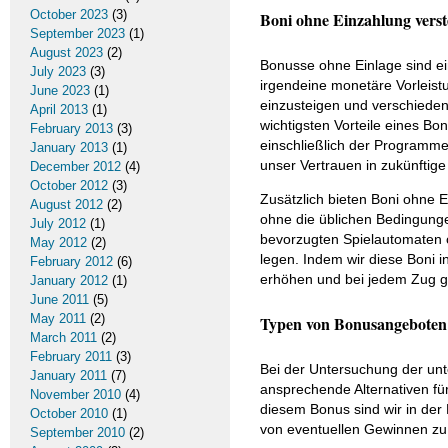
October 2023
(3)
Boni ohne Einzahlung vers
September 2023
(1)
August 2023
(2)
Bonusse ohne Einlage sind ein
July 2023
(3)
irgendeine monetäre Vorleist
June 2023
(1)
einzusteigen und verschiedene
April 2013
(1)
wichtigsten Vorteile eines Bo
February 2013
(3)
einschließlich der Programm
January 2013
(1)
unser Vertrauen in zukünftige
December 2012
(4)
October 2012
(3)
Zusätzlich bieten Boni ohne 
August 2012
(2)
ohne die üblichen Bedingunge
July 2012
(1)
bevorzugten Spielautomaten o
May 2012
(2)
legen. Indem wir diese Boni i
February 2012
(6)
erhöhen und bei jedem Zug g
January 2012
(1)
June 2011
(5)
May 2011
(2)
Typen von Bonusangeboten 
March 2011
(2)
February 2011
(3)
Bei der Untersuchung der unt
January 2011
(7)
ansprechende Alternativen für 
November 2010
(4)
diesem Bonus sind wir in der
October 2010
(1)
von eventuellen Gewinnen zu p
September 2010
(2)