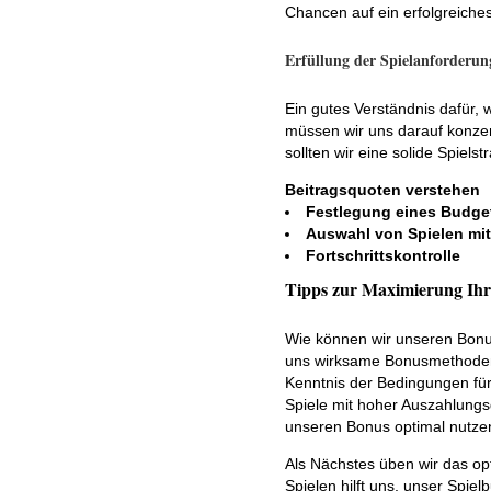
Chancen auf ein erfolgreiche
Erfüllung der Spielanforderun
Ein gutes Verständnis dafür, w
müssen wir uns darauf konzent
sollten wir eine solide Spiels
Beitragsquoten verstehen
Festlegung eines Budge
Auswahl von Spielen mi
Fortschrittskontrolle
Tipps zur Maximierung Ihr
Wie können wir unseren Bonus
uns wirksame Bonusmethoden 
Kenntnis der Bedingungen fü
Spiele mit hoher Auszahlung
unseren Bonus optimal nutze
Als Nächstes üben wir das op
Spielen hilft uns, unser Spie