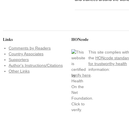
Links
HONcode
Comments by Readers
This site complies wit
Country Associates
the
HONcode standar
Supporters
for trustworthy health
Author's Instructions/Citations
information:
Other Links
verify here
.