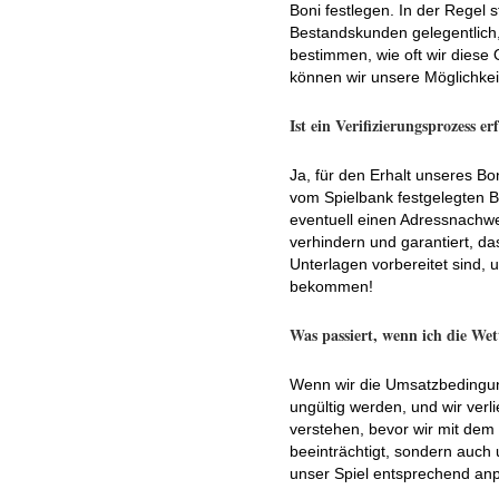
Boni festlegen. In der Regel
Bestandskunden gelegentlich, 
bestimmen, wie oft wir diese 
können wir unsere Möglichkei
Ist ein Verifizierungsprozess 
Ja, für den Erhalt unseres Bon
vom Spielbank festgelegten B
eventuell einen Adressnachwei
verhindern und garantiert, dass
Unterlagen vorbereitet sind, 
bekommen!
Was passiert, wenn ich die Wet
Wenn wir die Umsatzbedingun
ungültig werden, und wir verl
verstehen, bevor wir mit dem
beeinträchtigt, sondern auch
unser Spiel entsprechend anp