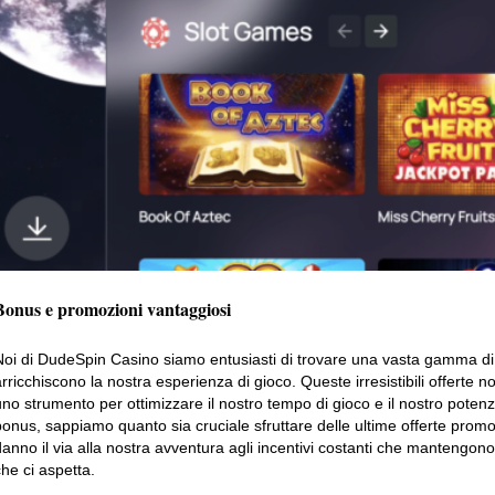
Bonus e promozioni vantaggiosi
Noi di DudeSpin Casino siamo entusiasti di trovare una vasta gamma d
rricchiscono la nostra esperienza di gioco. Queste irresistibili offerte no
uno strumento per ottimizzare il nostro tempo di gioco e il nostro potenzia
bonus, sappiamo quanto sia cruciale sfruttare delle ultime offerte prom
danno il via alla nostra avventura agli incentivi costanti che mantengon
che ci aspetta.