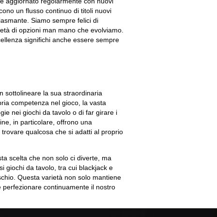
viene aggiornato regolarmente con nuovi
no un flusso continuo di titoli nuovi
asmante. Siamo sempre felici di
rietà di opzioni man mano che evolviamo.
ccellenza significhi anche essere sempre
 sottolineare la sua straordinaria
opria competenza nel gioco, la vasta
ie nei giochi da tavolo o di far girare i
ine, in particolare, offrono una
 trovare qualcosa che si adatti al proprio
ta scelta che non solo ci diverte, ma
rsi giochi da tavolo, tra cui blackjack e
ischio. Questa varietà non solo mantiene
e perfezionare continuamente il nostro