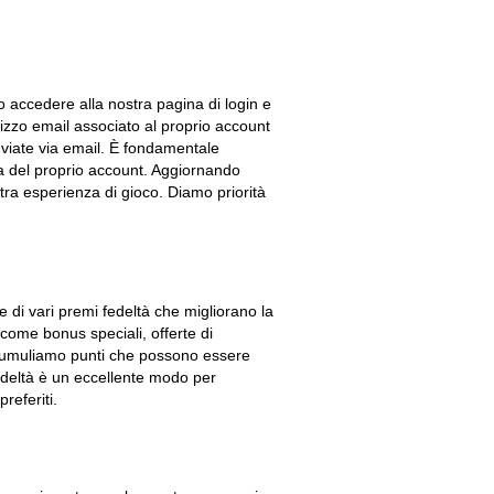
accedere alla nostra pagina di login e
rizzo email associato al proprio account
inviate via email. È fondamentale
a del proprio account. Aggiornando
ra esperienza di gioco. Diamo priorità
re di vari premi fedeltà che migliorano la
come bonus speciali, offerte di
cumuliamo punti che possono essere
fedeltà è un eccellente modo per
referiti.