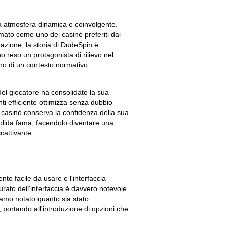
atmosfera dinamica e coinvolgente.
mato come uno dei casinò preferiti dai
eazione, la storia di DudeSpin è
o reso un protagonista di rilievo nel
erno di un contesto normativo
del giocatore ha consolidato la sua
ti efficiente ottimizza senza dubbio
l casinò conserva la confidenza della sua
olida fama, facendolo diventare una
cattivante.
e facile da usare e l'interfaccia
curato dell'interfaccia è davvero notevole
biamo notato quanto sia stato
 portando all'introduzione di opzioni che