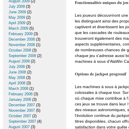
August 2009
(2)
Fonctionnalités uniques du jeu
July 2009
(3)
June 2009
(2)
Les joueurs découvriront une 
May 2009
(2)
les distinguant ainsi des pro
April 2009
(2)
captivent et divertissent les 
March 2009
(5)
que les cascades de rouleaux 
February 2009
(3)
trouveront également des mach
December 2008
(3)
aspects supplémentaires, comme
November 2008
(1)
de nombreuses chances de gai
October 2008
(3)
chaque jeu s'adresse aussi b
September 2008
(2)
August 2008
(2)
machines à sous d'AlaWin Casin
July 2008
(3)
June 2008
(2)
Options de jackpot progressif
May 2008
(3)
April 2008
(3)
Les machines à sous à jackpot
March 2008
(1)
colossales à chaque tour. Su
February 2008
(3)
où chaque mise contribue à l'
January 2008
(3)
ces jeux se trouve dans leur
December 2007
(3)
des niveaux astronomiques, so
November 2007
(5)
l'évolution continue du jackp
October 2007
(2)
titres disponibles, chacun off
September 2007
(4)
August 2007
(3)
satisfaction dans votre quête