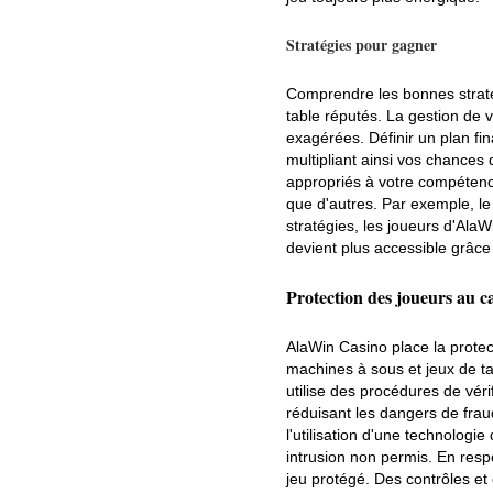
Stratégies pour gagner
Comprendre les bonnes straté
table réputés. La gestion de v
exagérées. Définir un plan fin
multipliant ainsi vos chances 
appropriés à votre compétence
que d'autres. Par exemple, le
stratégies, les joueurs d'Ala
devient plus accessible grâce
Protection des joueurs au 
AlaWin Casino place la protect
machines à sous et jeux de ta
utilise des procédures de vérif
réduisant les dangers de frau
l'utilisation d'une technologi
intrusion non permis. En res
jeu protégé. Des contrôles et