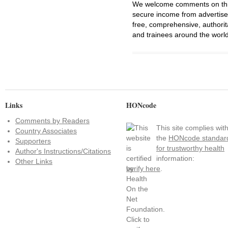
We welcome comments on this 
secure income from advertisem
free, comprehensive, authorit
and trainees around the world
Links
HONcode
Comments by Readers
This site complies wit
Country Associates
the
HONcode standar
Supporters
for trustworthy health
Author's Instructions/Citations
information:
Other Links
verify here
.