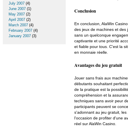
July 2007
(4)
June 2007
(1)
Conclusion
May 2007
(2)
April 2007
(2)
En conclusion, AlaWin Casino
March 2007
(4)
des jeux de machines et des j
February 2007
(4)
sans un quelconque engagemen
January 2007
(3)
captivante et une priorité acc
et fiable pour tous. C'est la s
en monnaie réelle.
Avantages du jeu gratuit
Jouer sans frais aux machine
débutants souhaitant perfecti
de la pratique est la possibil
compréhension et la assuranc
techniques sans avoir peur de
participants peuvent se conce
s'adonnant au jeu gratuit, le
l'occasion de profiter d'une a
réel sur AlaWin Casino.