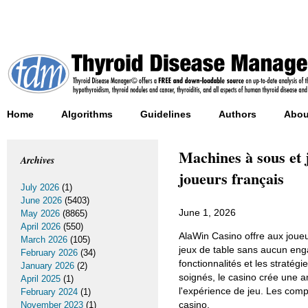
Home
Algorithms
Guidelines
Authors
Abou
Machines à sous et 
Archives
joueurs français
July 2026
(1)
June 2026
(5403)
June 1, 2026
May 2026
(8865)
April 2026
(550)
AlaWin Casino offre aux joue
March 2026
(105)
jeux de table sans aucun en
February 2026
(34)
fonctionnalités et les stratég
January 2026
(2)
soignés, le casino crée une 
April 2025
(1)
l'expérience de jeu. Les comp
February 2024
(1)
casino.
November 2023
(1)