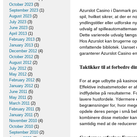
October 2023
(3)
September 2023
(1)
Azurslot Casino i Danmark pr
August 2023
(2)
spil, hvilket sikrer, at der e
July 2023
(3)
yndlingstitler eller udforske 
June 2023
(1)
udvalg af spilleautomattemaer,
April 2013
(1)
Dette varierede udvalg fængsl
February 2013
(3)
Hos Azurslot kan brugerne op
January 2013
(1)
omfattende bibliotek. Uanset 
December 2012
(4)
garanterer Azurslot Casino en 
October 2012
(3)
August 2012
(2)
Taktikker til at forbedre di
July 2012
(1)
May 2012
(2)
February 2012
(6)
For at øge udbytte på kasinoe
January 2012
(1)
Effektive indsatsmetoder er 
June 2011
(5)
indflydelse på resultaterne. F
May 2011
(2)
lavere husfordele. Ydermere e
March 2011
(2)
begrænsninger for, hvor meget
February 2011
(3)
opdele deres penge i små belø
January 2011
(7)
kombinere disse metoder kan 
November 2010
(4)
samtidig med at de reducerer d
October 2010
(1)
September 2010
(2)