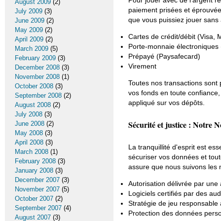
Pour jouer avec de l'argent 
August 2009
(2)
paiement prisées et éprouvée
July 2009
(3)
que vous puissiez jouer sans 
June 2009
(2)
May 2009
(2)
Cartes de crédit/débit (Visa,
April 2009
(2)
Porte-monnaie électroniques (
March 2009
(5)
Prépayé (Paysafecard)
February 2009
(3)
Virement
December 2008
(3)
November 2008
(1)
Toutes nos transactions sont
October 2008
(3)
vos fonds en toute confiance, 
September 2008
(2)
appliqué sur vos dépôts.
August 2008
(2)
July 2008
(3)
Sécurité et justice : Notre
June 2008
(2)
May 2008
(3)
April 2008
(3)
La tranquillité d'esprit est 
March 2008
(1)
sécuriser vos données et tout
February 2008
(3)
assure que nous suivons les n
January 2008
(3)
December 2007
(3)
Autorisation délivrée par une 
November 2007
(5)
Logiciels certifiés par des au
October 2007
(2)
Stratégie de jeu responsable a
September 2007
(4)
Protection des données person
August 2007
(3)