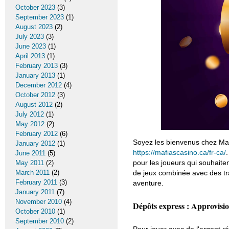
October 2023
(3)
September 2023
(1)
August 2023
(2)
July 2023
(3)
June 2023
(1)
April 2013
(1)
February 2013
(3)
January 2013
(1)
December 2012
(4)
October 2012
(3)
August 2012
(2)
July 2012
(1)
May 2012
(2)
February 2012
(6)
Soyez les bienvenus chez Mafi
January 2012
(1)
https://mafiascasino.ca/fr-ca/
June 2011
(5)
pour les joueurs qui souhaite
May 2011
(2)
March 2011
(2)
de jeux combinée avec des tra
February 2011
(3)
aventure.
January 2011
(7)
November 2010
(4)
Dépôts express : Approvisi
October 2010
(1)
September 2010
(2)