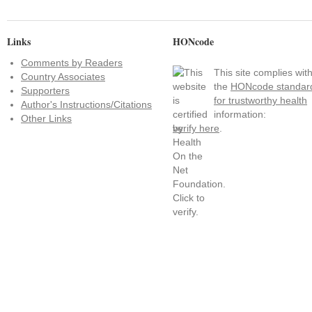
Links
HONcode
Comments by Readers
This site complies wit
Country Associates
the
HONcode standar
Supporters
for trustworthy health
Author's Instructions/Citations
information:
Other Links
verify here
.