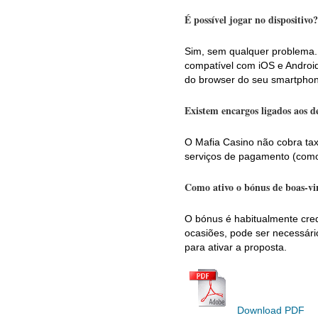
É possível jogar no dispositivo?
Sim, sem qualquer problema.
compatível com iOS e Android
do browser do seu smartphone 
Existem encargos ligados aos d
O Mafia Casino não cobra taxa
serviços de pagamento (como 
Como ativo o bónus de boas-vi
O bónus é habitualmente cred
ocasiões, pode ser necessári
para ativar a proposta.
Download PDF