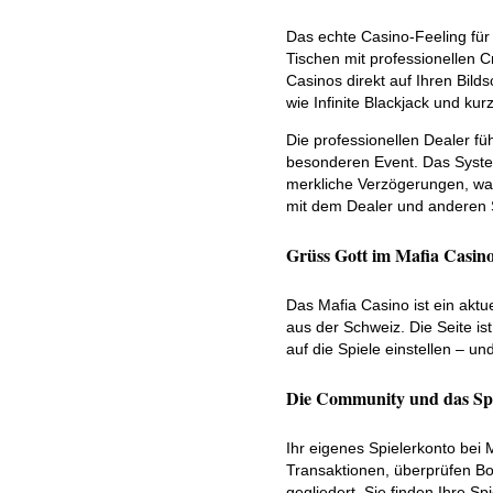
Das echte Casino-Feeling für
Tischen mit professionellen C
Casinos direkt auf Ihren Bild
wie Infinite Blackjack und k
Die professionellen Dealer f
besonderen Event. Das System
merkliche Verzögerungen, was 
mit dem Dealer und anderen S
Grüss Gott im Mafia Casino:
Das Mafia Casino ist ein aktu
aus der Schweiz. Die Seite is
auf die Spiele einstellen – u
Die Community und das Spi
Ihr eigenes Spielerkonto bei 
Transaktionen, überprüfen Bo
gegliedert. Sie finden Ihre Spi