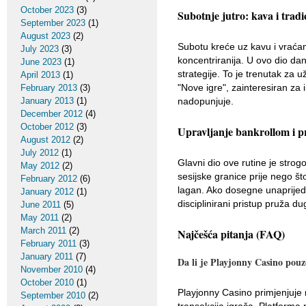
October 2023
(3)
Subotnje jutro: kava i tradic
September 2023
(1)
August 2023
(2)
Subotu kreće uz kavu i vraćan
July 2023
(3)
koncentriranija. U ovo dio dan
June 2023
(1)
strategije. To je trenutak za 
April 2013
(1)
"Nove igre", zainteresiran za
February 2013
(3)
January 2013
(1)
nadopunjuje.
December 2012
(4)
October 2012
(3)
Upravljanje bankrollom i 
August 2012
(2)
July 2012
(1)
Glavni dio ove rutine je strog
May 2012
(2)
sesijske granice prije nego š
February 2012
(6)
lagan. Ako dosegne unaprijed p
January 2012
(1)
disciplinirani pristup pruža du
June 2011
(5)
May 2011
(2)
March 2011
(2)
Najčešća pitanja (FAQ)
February 2011
(3)
January 2011
(7)
Da li je Playjonny Casino pouz
November 2010
(4)
October 2010
(1)
Playjonny Casino primjenjuje
September 2010
(2)