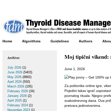
Home
Algorithms
Guidelines
Authors
Abou
Moj tipični vikend:
Archives
July 2026
(1)
June 1, 2026
June 2026
(5403)
May 2026
(8865)
April 2026
(550)
Za poklonike online igre, vik
March 2026
(105)
Pojedini takav igrač uspostav
February 2026
(34)
poznatog rituala. Njegov pref
January 2026
(2)
April 2025
(1)
svakodnevnog dana. Ova priča
February 2024
(1)
pretvara jedinstvenima.
November 2023
(1)