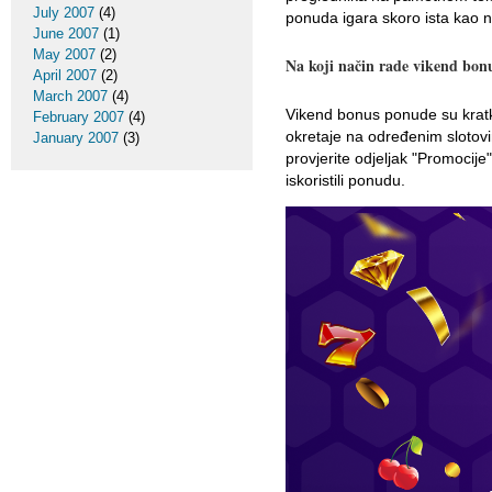
July 2007
(4)
ponuda igara skoro ista kao n
June 2007
(1)
May 2007
(2)
Na koji način rade vikend bo
April 2007
(2)
March 2007
(4)
Vikend bonus ponude su kratk
February 2007
(4)
okretaje na određenim slotovi
January 2007
(3)
provjerite odjeljak "Promocije"
iskoristili ponudu.