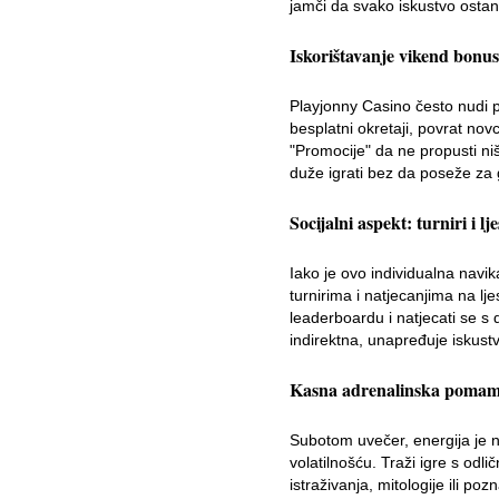
jamči da svako iskustvo ostan
Iskorištavanje vikend bonus
Playjonny Casino često nudi p
besplatni okretaji, povrat novc
"Promocije" da ne propusti ni
duže igrati bez da poseže za 
Socijalni aspekt: turniri i lje
Iako je ovo individualna navik
turnirima i natjecanjima na lj
leaderboardu i natjecati se s
indirektna, unapređuje iskustv
Kasna adrenalinska poma
Subotom uvečer, energija je n
volatilnošću. Traži igre s od
istraživanja, mitologije ili p