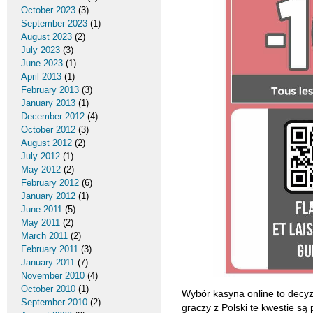
October 2023
(3)
September 2023
(1)
August 2023
(2)
July 2023
(3)
June 2023
(1)
April 2013
(1)
February 2013
(3)
January 2013
(1)
December 2012
(4)
October 2012
(3)
August 2012
(2)
July 2012
(1)
May 2012
(2)
February 2012
(6)
January 2012
(1)
June 2011
(5)
May 2011
(2)
March 2011
(2)
February 2011
(3)
January 2011
(7)
November 2010
(4)
October 2010
(1)
Wybór kasyna online to decyz
September 2010
(2)
graczy z Polski te kwestie są