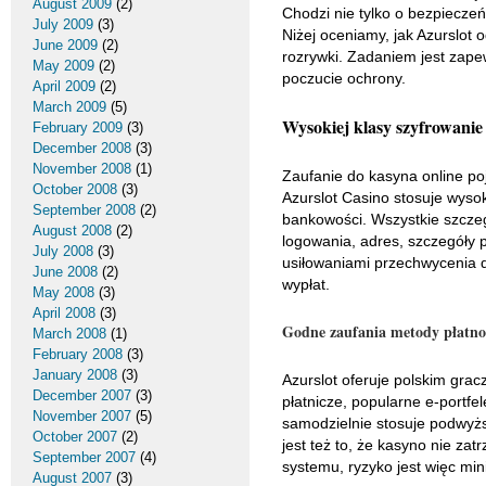
August 2009
(2)
Chodzi nie tylko o bezpieczeńs
July 2009
(3)
Niżej oceniamy, jak Azurslot 
June 2009
(2)
rozrywki. Zadaniem jest zap
May 2009
(2)
poczucie ochrony.
April 2009
(2)
March 2009
(5)
Wysokiej klasy szyfrowanie 
February 2009
(3)
December 2008
(3)
November 2008
(1)
Zaufanie do kasyna online po
October 2008
(3)
Azurslot Casino stosuje wysok
September 2008
(2)
bankowości. Wszystkie szcze
August 2008
(2)
logowania, adres, szczegóły p
July 2008
(3)
usiłowaniami przechwycenia 
June 2008
(2)
wypłat.
May 2008
(3)
April 2008
(3)
Godne zaufania metody płatno
March 2008
(1)
February 2008
(3)
January 2008
(3)
Azurslot oferuje polskim gra
December 2007
(3)
płatnicze, popularne e-portf
November 2007
(5)
samodzielnie stosuje podwyż
October 2007
(2)
jest też to, że kasyno nie za
September 2007
(4)
systemu, ryzyko jest więc min
August 2007
(3)