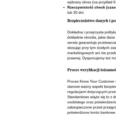
wybrany okres (na przykład 6 
Rzeczywistość check (czas
lub 30 dni.
Bezpieczeństwo danych i po
Dokładna i przejrzysta polit
dokładnie określa, jakie dan
serwis gwarantuje przetwarz
stosując przy tym ścisłych z
marketingowych ani nie przek
prawnej. Dysponujemy też mo
Proces weryfikacji tożsamo
Proces Know Your Customer (K
stanowi ważny aspekt bezpiec
regulacjami dotyczącymi prze
Standardowo wiąże się to z 
osobistego oraz potwierdzeni
zabezpieczone przed przejęc
potwierdzone konto bankowe. 