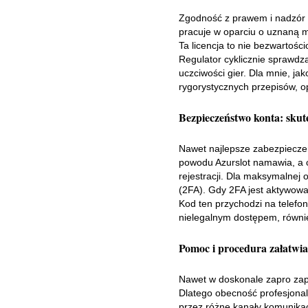
Zgodność z prawem i nadzór na
pracuje w oparciu o uznaną 
Ta licencja to nie bezwartośc
Regulator cyklicznie sprawd
uczciwości gier. Dla mnie, ja
rygorystycznych przepisów, o
Bezpieczeństwo konta: skut
Nawet najlepsze zabezpieczen
powodu Azurslot namawia, a c
rejestracji. Dla maksymalnej
(2FA). Gdy 2FA jest aktywowa
Kod ten przychodzi na telefon
nielegalnym dostępem, również
Pomoc i procedura załatwi
Nawet w doskonale zapro zap
Dlatego obecność profesjonal
przez różne kanały komunikac