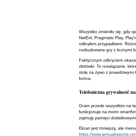
Wszystko zmieniło się, gdy s
NetEnt, Pragmatic Play, Play'n 
odkryłem przypadkiem. Różnor
rozbudowane gry z licznymi 
Faktycznym odkryciem okazał
złotówki. To rozwiązanie, kt
stoły na żywo z prawdziwymi 
końca.
Telefoniczna grywalność na
Gram przede wszystkim na tel
funkcjonuje na moim smartfon
zajmuję pamięci dodatkowymi 
Ekran jest mniejszy, ale menu
https://www.annualreports.co