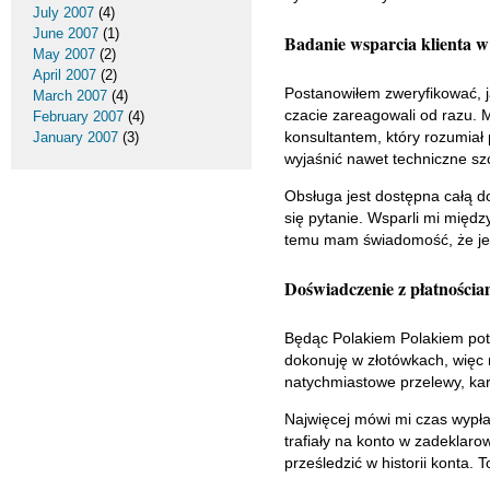
July 2007
(4)
June 2007
(1)
Badanie wsparcia klienta w
May 2007
(2)
April 2007
(2)
Postanowiłem zweryfikować, j
March 2007
(4)
czacie zareagowali od razu. M
February 2007
(4)
konsultantem, który rozumiał
January 2007
(3)
wyjaśnić nawet techniczne sz
Obsługa jest dostępna całą 
się pytanie. Wsparli mi między
temu mam świadomość, że jeśl
Doświadczenie z płatnościa
Będąc Polakiem Polakiem potrz
dokonuję w złotówkach, więc 
natychmiastowe przelewy, kart
Najwięcej mówi mi czas wypł
trafiały na konto w zadeklar
prześledzić w historii konta. 