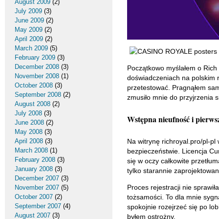
August 2009
(2)
July 2009
(3)
June 2009
(2)
May 2009
(2)
April 2009
(2)
March 2009
(5)
February 2009
(3)
December 2008
(3)
Początkowo myślałem o Rich R
November 2008
(1)
doświadczeniach na polskim r
October 2008
(3)
przetestować. Pragnąłem samo
September 2008
(2)
zmusiło mnie do przyjrzenia s
August 2008
(2)
July 2008
(3)
Wstępna nieufność i pierws
June 2008
(2)
May 2008
(3)
April 2008
(3)
Na witrynę richroyal.pro/pl-p
March 2008
(1)
bezpieczeństwie. Licencja Cur
February 2008
(3)
się w oczy całkowite przetłu
January 2008
(3)
tylko starannie zaprojektowan
December 2007
(3)
Proces rejestracji nie spraw
November 2007
(5)
October 2007
(2)
tożsamości. To dla mnie sygna
September 2007
(4)
spokojnie rozejrzeć się po l
August 2007
(3)
byłem ostrożny.