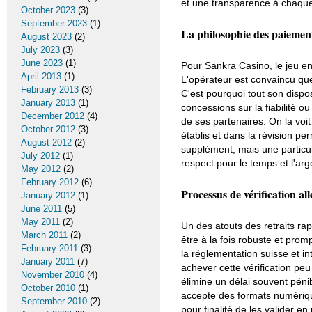
et une transparence à chaqu
October 2023
(3)
September 2023
(1)
La philosophie des paiemen
August 2023
(2)
July 2023
(3)
June 2023
(1)
Pour Sankra Casino, le jeu en l
April 2013
(1)
L'opérateur est convaincu que 
February 2013
(3)
C'est pourquoi tout son dispo
January 2013
(1)
concessions sur la fiabilité o
December 2012
(4)
de ses partenaires. On la voi
October 2012
(3)
établis et dans la révision p
August 2012
(2)
supplément, mais une particul
July 2012
(1)
respect pour le temps et l'arg
May 2012
(2)
February 2012
(6)
Processus de vérification all
January 2012
(1)
June 2011
(5)
May 2011
(2)
Un des atouts des retraits rap
March 2011
(2)
être à la fois robuste et pro
February 2011
(3)
la réglementation suisse et i
January 2011
(7)
achever cette vérification pe
November 2010
(4)
élimine un délai souvent pénib
October 2010
(1)
accepte des formats numérique
September 2010
(2)
pour finalité de les valider e