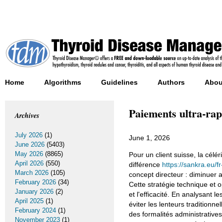
Home
Algorithms
Guidelines
Authors
Abou
Paiements ultra-rap
Archives
July 2026
(1)
June 1, 2026
June 2026
(5403)
May 2026
(8865)
Pour un client suisse, la célér
April 2026
(550)
différence
https://sankra.eu/fr
March 2026
(105)
concept directeur : diminuer a
February 2026
(34)
Cette stratégie technique et 
January 2026
(2)
et l'efficacité. En analysant
April 2025
(1)
éviter les lenteurs traditionn
February 2024
(1)
des formalités administrative
November 2023
(1)