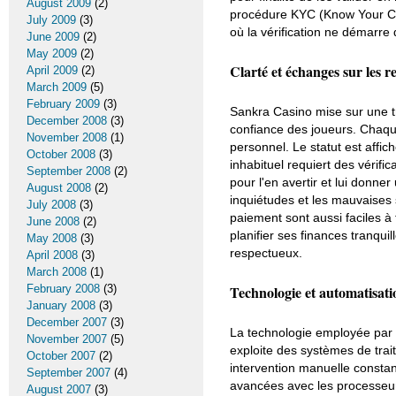
August 2009
(2)
procédure KYC (Know Your Cus
July 2009
(3)
où la vérification ne démarre
June 2009
(2)
May 2009
(2)
Clarté et échanges sur les re
April 2009
(2)
March 2009
(5)
February 2009
(3)
Sankra Casino mise sur une tra
December 2008
(3)
confiance des joueurs. Chaqu
November 2008
(1)
personnel. Le statut est affic
October 2008
(3)
inhabituel requiert des vérifi
September 2008
(2)
pour l'en avertir et lui donne
August 2008
(2)
inquiétudes et les mauvaises
July 2008
(3)
paiement sont aussi faciles à
June 2008
(2)
planifier ses finances tranqu
May 2008
(3)
respectueux.
April 2008
(3)
March 2008
(1)
February 2008
(3)
Technologie et automatisati
January 2008
(3)
December 2007
(3)
La technologie employée par 
November 2007
(5)
exploite des systèmes de tra
October 2007
(2)
intervention manuelle constant
September 2007
(4)
avancées avec les processeur
August 2007
(3)