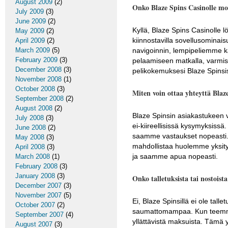
August 2009
(2)
Onko Blaze Spins Casinolle mob
July 2009
(3)
June 2009
(2)
Kyllä, Blaze Spins Casinolle 
May 2009
(2)
kiinnostavilla sovellusominaisu
April 2009
(2)
March 2009
(5)
navigoinnin, lempipeliemme kä
February 2009
(3)
pelaamiseen matkalla, varmis
December 2008
(3)
pelikokemuksesi Blaze Spinsi
November 2008
(1)
October 2008
(3)
Miten voin ottaa yhteyttä Blaz
September 2008
(2)
August 2008
(2)
Blaze Spinsin asiakastukeen vo
July 2008
(3)
ei-kiireellisissä kysymyksiss
June 2008
(2)
saamme vastaukset nopeasti.
May 2008
(3)
mahdollistaa huolemme yksity
April 2008
(3)
ja saamme apua nopeasti.
March 2008
(1)
February 2008
(3)
January 2008
(3)
Onko talletuksista tai nostois
December 2007
(3)
November 2007
(5)
Ei, Blaze Spinsillä ei ole ta
October 2007
(2)
saumattomampaa. Kun teemme 
September 2007
(4)
yllättävistä maksuista. Tämä 
August 2007
(3)