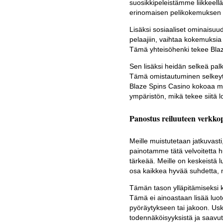
suosikkipeleistämme liikkeel
erinomaisen pelikokemuksen kai
Lisäksi sosiaaliset ominaisuu
pelaajiin, vaihtaa kokemuksia 
Tämä yhteisöhenki tekee Blaze 
Sen lisäksi heidän selkeä pal
Tämä omistautuminen selkeyt
Blaze Spins Casino kokoaa mie
ympäristön, mikä tekee siitä l
Panostus reiluuteen verkko
Meille muistutetaan jatkuvasti
painotamme tätä velvoitetta h
tärkeää. Meille on keskeistä 
osa kaikkea hyvää suhdetta, 
Tämän tason ylläpitämiseksi k
Tämä ei ainoastaan lisää lu
pyöräytykseen tai jakoon. Us
todennäköisyyksistä ja saavut