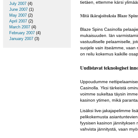
tietäen, ettemme kärsi ylimää
July 2007
(4)
June 2007
(1)
Mitä ikärajoituksia Blaze Spins
May 2007
(2)
April 2007
(2)
March 2007
(4)
Blaze Spins Casinolla pelaaji
February 2007
(4)
mukaisuuden. Iän varmistamin
January 2007
(3)
vastuulliselle pelaamiselle, 
suojele vain itseämme, vaan m
on reilu kokemus kaikille osapu
Uudistavat teknologiset inn
Uppoudumme nettipelaamisen m
Casinolla. Yksi tärkeistä omina
voimme sukeltaa täysin immer
kasinon ytimen, mikä parant
Lisäksi live-jakajapelimme lis
pelikokemusta asiantuntevien 
fyysisen kasinon jännityksen 
vahvista jännitystä, vaan my