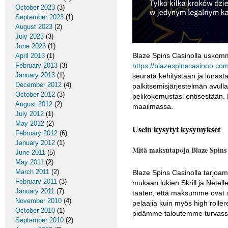
October 2023
(3)
September 2023
(1)
August 2023
(2)
July 2023
(3)
June 2023
(1)
Blaze Spins Casinolla uskomm
April 2013
(1)
February 2013
(3)
https://blazespinscasinoo.com/f
January 2013
(1)
seurata kehitystään ja lunas
December 2012
(4)
palkitsemisjärjestelmän avull
October 2012
(3)
pelikokemustasi entisestään. 
August 2012
(2)
maailmassa.
July 2012
(1)
May 2012
(2)
Usein kysytyt kysymykset
February 2012
(6)
January 2012
(1)
Mitä maksutapoja Blaze Spins
June 2011
(5)
May 2011
(2)
March 2011
(2)
Blaze Spins Casinolla tarjoam
February 2011
(3)
mukaan lukien Skrill ja Netell
January 2011
(7)
taaten, että maksumme ovat su
November 2010
(4)
pelaajia kuin myös high roll
October 2010
(1)
pidämme taloutemme turvassa
September 2010
(2)