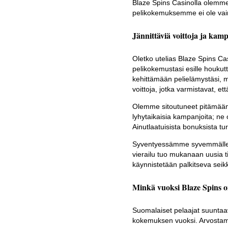
Blaze Spins Casinolla olemme
pelikokemuksemme ei ole vain
Jännittäviä voittoja ja kamp
Oletko utelias Blaze Spins C
pelikokemustasi esille houkutt
kehittämään pelielämystäsi, m
voittoja, jotka varmistavat, e
Olemme sitoutuneet pitämään 
lyhytaikaisia kampanjoita; ne 
Ainutlaatuisista bonuksista tur
Syventyessämme syvemmälle ri
vierailu tuo mukanaan uusia t
käynnistetään palkitseva seik
Minkä vuoksi Blaze Spins o
Suomalaiset pelaajat suuntaav
kokemuksen vuoksi. Arvostam