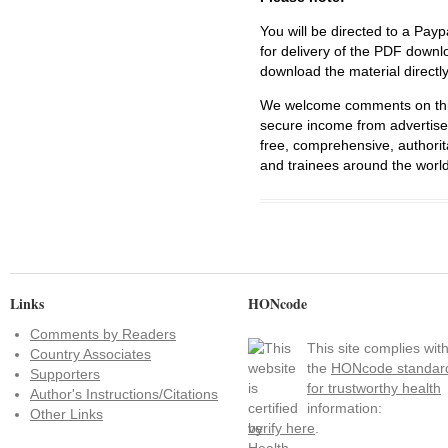
You will be directed to a Payp
for delivery of the PDF downl
download the material directl
We welcome comments on this 
secure income from advertisem
free, comprehensive, authorit
and trainees around the world
Links
HONcode
Comments by Readers
This site complies wit
Country Associates
the
HONcode standar
Supporters
for trustworthy health
Author's Instructions/Citations
information:
Other Links
verify here
.