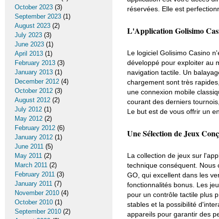
October 2023
(3)
réservées. Elle est perfectio
September 2023
(1)
August 2023
(2)
L'Application Golisimo Casi
July 2023
(3)
June 2023
(1)
Le logiciel Golisimo Casino n'
April 2013
(1)
développé pour exploiter au 
February 2013
(3)
January 2013
(1)
navigation tactile. Un balayag
December 2012
(4)
chargement sont très rapides
October 2012
(3)
une connexion mobile classiqu
August 2012
(2)
courant des derniers tournois,
July 2012
(1)
Le but est de vous offrir un e
May 2012
(2)
February 2012
(6)
Une Sélection de Jeux Conç
January 2012
(1)
June 2011
(5)
La collection de jeux sur l'ap
May 2011
(2)
March 2011
(2)
technique conséquent. Nous 
February 2011
(3)
GO, qui excellent dans les ve
January 2011
(7)
fonctionnalités bonus. Les jeu
November 2010
(4)
pour un contrôle tactile plus
October 2010
(1)
stables et la possibilité d'in
September 2010
(2)
appareils pour garantir des 