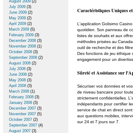
August 2009
(2)
July 2009
(3)
Caractéristiques Uniques et 
June 2009
(2)
May 2009
(2)
April 2009
(2)
L'application Golisimo Casino
March 2009
(5)
quotidien. Son panneau de co
February 2009
(3)
listes de souhaits et aux off
December 2008
(3)
méthodes prisées au Canada 
November 2008
(1)
outil de recherche et des filtr
October 2008
(3)
Des fonctions de jeu éthique 
September 2008
(2)
engagement pour un divertiss
August 2008
(2)
July 2008
(3)
Sûreté et Assistance sur l'A
June 2008
(2)
May 2008
(3)
April 2008
(3)
Sécuriser vos données et vos
March 2008
(1)
de niveau bancaire pour toute
February 2008
(3)
strictement confidentielles. L
January 2008
(3)
indépendants pour certifier le
December 2007
(3)
service de chat en direct son
November 2007
(5)
aux questions mobiles, interv
October 2007
(2)
sur 24 et 7 jours sur 7.
September 2007
(4)
August 2007
(3)