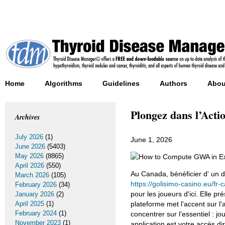
Home
Algorithms
Guidelines
Authors
Abou
Plongez dans l’Acti
Archives
July 2026
(1)
June 1, 2026
June 2026
(5403)
May 2026
(8865)
April 2026
(550)
Au Canada, bénéficier d' un 
March 2026
(105)
https://golisimo-casino.eu/fr-c
February 2026
(34)
pour les joueurs d'ici. Elle p
January 2026
(2)
April 2025
(1)
plateforme met l'accent sur l'
February 2024
(1)
concentrer sur l'essentiel : j
November 2023
(1)
application est votre accès d