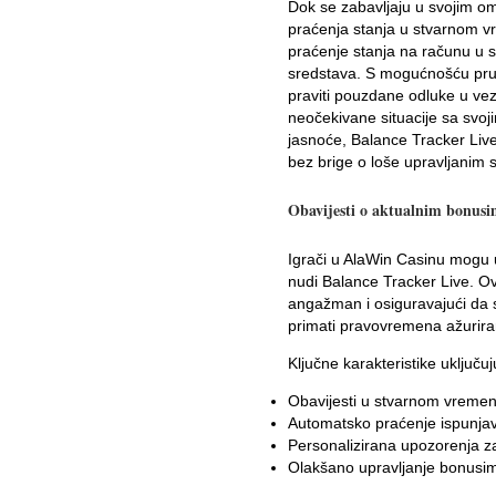
Dok se zabavljaju u svojim om
praćenja stanja u stvarnom v
praćenje stanja na računu u s
sredstava. S mogućnošću pruž
praviti pouzdane odluke u vez
neočekivane situacije sa svoj
jasnoće, Balance Tracker Live
bez brige o loše upravljanim
Obavijesti o aktualnim bonus
Igrači u AlaWin Casinu mogu u
nudi Balance Tracker Live. Ov
angažman i osiguravajući da 
primati pravovremena ažuriran
Ključne karakteristike uključuj
Obavijesti u stvarnom vremen
Automatsko praćenje ispunjav
Personalizirana upozorenja 
Olakšano upravljanje bonusim