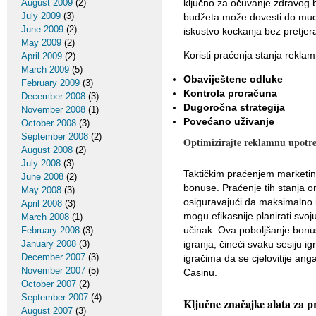
August 2009
(2)
ključno za očuvanje zdravog 
July 2009
(3)
budžeta može dovesti do mudri
June 2009
(2)
iskustvo kockanja bez pretjer
May 2009
(2)
Koristi praćenja stanja rekla
April 2009
(2)
March 2009
(5)
Obaviještene odluke
February 2009
(3)
Kontrola proračuna
December 2008
(3)
Dugoročna strategija
November 2008
(1)
Povećano uživanje
October 2008
(3)
September 2008
(2)
Optimizirajte reklamnu upotr
August 2008
(2)
July 2008
(3)
Taktičkim praćenjem marketinšk
June 2008
(2)
bonuse. Praćenje tih stanja o
May 2008
(3)
osiguravajući da maksimalno 
April 2008
(3)
mogu efikasnije planirati svoju
March 2008
(1)
učinak. Ova poboljšanje bonus
February 2008
(3)
January 2008
(3)
igranja, čineći svaku sesiju 
December 2007
(3)
igračima da se cjelovitije an
November 2007
(5)
Casinu.
October 2007
(2)
September 2007
(4)
Ključne značajke alata za p
August 2007
(3)