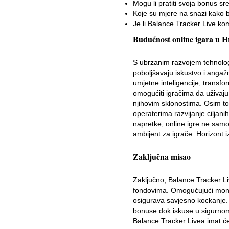
Mogu li pratiti svoja bonus 
Koje su mjere na snazi kako bi
Je li Balance Tracker Live ko
Budućnost online igara u H
S ubrzanim razvojem tehnologi
poboljšavaju iskustvo i angaž
umjetne inteligencije, transfor
omogućiti igračima da uživaju
njihovim sklonostima. Osim to
operaterima razvijanje ciljan
napretke, online igre ne samo 
ambijent za igrače. Horizont i
Zaključna misao
Zaključno, Balance Tracker Liv
fondovima. Omogućujući monit
osigurava savjesno kockanje. 
bonuse dok iskuse u sigurnom 
Balance Tracker Livea imat ć