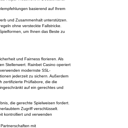
elempfehlungen basierend auf Ihrem
erb und Zusammenhalt unterstützen.
egeln ohne versteckte Fallstricke.
 Spielformen, um Ihnen das Beste zu
cherheit und Fairness florieren. Als
en Stellenwert. Rainbet Casino operiert
Wir verwenden modernste SSL-
tionen jederzeit zu sichern. Außerdem
ertifizierte Prüflabore, die die
eingeschränkt auf ein gerechtes und
nis, die gerechte Spielweisen fordert.
erlaubtem Zugriff verschlüsselt.
eit kontrolliert und verwenden
 Partnerschaften mit