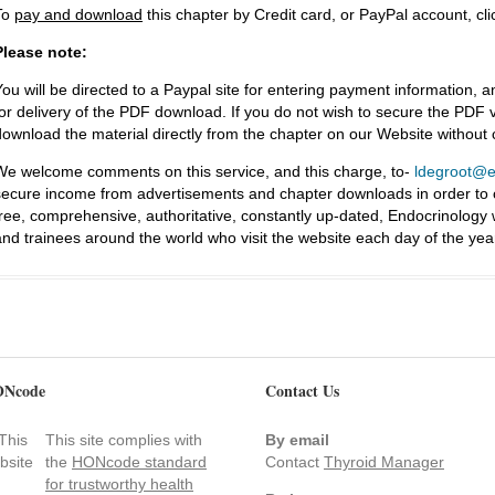
To
pay and download
this chapter by Credit card, or PayPal account, cl
Please note:
You will be directed to a Paypal site for entering payment information, a
for delivery of the PDF download. If you do not wish to secure the PDF v
download the material directly from the chapter on our Website without
We welcome comments on this service, and this charge, to-
ldegroot@ea
secure income from advertisements and chapter downloads in order to co
free, comprehensive, authoritative, constantly up-dated, Endocrinology
and trainees around the world who visit the website each day of the yea
Ncode
Contact Us
This site complies with
By email
the
HONcode standard
Contact
Thyroid Manager
for trustworthy health