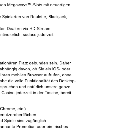
euen Megaways™-Slots mit neuartigen
 Spielarten von Roulette, Blackjack,
hten Dealern via HD-Stream.
tinuierlich, sodass jederzeit
 stationären Platz gebunden sein. Daher
nabhängig davon, ob Sie ein iOS- oder
 Ihren mobilen Browser aufrufen, ohne
ahe die volle Funktionalität des Desktop-
nspruchen und natürlich unsere ganze
 Casino jederzeit in der Tasche, bereit
.
 Chrome, etc.).
Benutzeroberflächen.
d Spiele sind zugänglich.
annante Promotion oder ein frisches