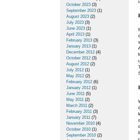
October 2023
(3)
September 2023
(1)
August 2023
(2)
July 2023
(3)
June 2023
(1)
April 2013
(1)
February 2013
(3)
January 2013
(1)
December 2012
(4)
October 2012
(3)
August 2012
(2)
July 2012
(1)
May 2012
(2)
February 2012
(6)
January 2012
(1)
June 2011
(5)
May 2011
(2)
March 2011
(2)
February 2011
(3)
January 2011
(7)
November 2010
(4)
October 2010
(1)
September 2010
(2)