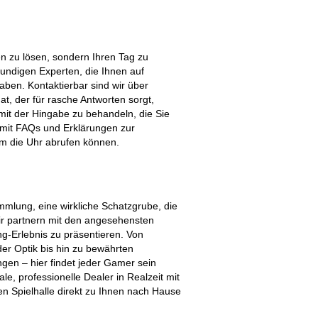
n zu lösen, sondern Ihren Tag zu
undigen Experten, die Ihnen auf
aben. Kontaktierbar sind wir über
t, der für rasche Antworten sorgt,
mit der Hingabe zu behandeln, die Sie
h mit FAQs und Erklärungen zur
um die Uhr abrufen können.
mlung, eine wirkliche Schatzgrube, die
Wir partnern mit den angesehensten
g-Erlebnis zu präsentieren. Von
er Optik bis hin zu bewährten
ngen – hier findet jeder Gamer sein
le, professionelle Dealer in Realzeit mit
n Spielhalle direkt zu Ihnen nach Hause