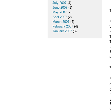
July 2007
(4)
June 2007
(1)
May 2007
(2)
April 2007
(2)
March 2007
(4)
February 2007
(4)
January 2007
(3)