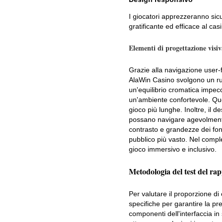
I giocatori apprezzeranno sic
gratificante ed efficace al cas
Elementi di progettazione visiv
Grazie alla navigazione user-fr
AlaWin Casino svolgono un ruol
un'equilibrio cromatica impec
un'ambiente confortevole. Qu
gioco più lunghe. Inoltre, il d
possano navigare agevolmente s
contrasto e grandezze dei fon
pubblico più vasto. Nel compl
gioco immersivo e inclusivo.
Metodologia del test del rap
Per valutare il proporzione d
specifiche per garantire la pre
componenti dell'interfaccia in 