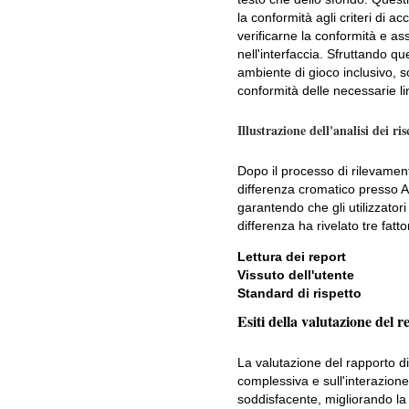
la conformità agli criteri di a
verificarne la conformità e as
nell'interfaccia. Sfruttando qu
ambiente di gioco inclusivo, s
conformità delle necessarie lin
Illustrazione dell'analisi dei ris
Dopo il processo di rilevament
differenza cromatico presso Al
garantendo che gli utilizzatori
differenza ha rivelato tre fatt
Lettura dei report
Vissuto dell'utente
Standard di rispetto
Esiti della valutazione del r
La valutazione del rapporto di
complessiva e sull'interazione
soddisfacente, migliorando la n