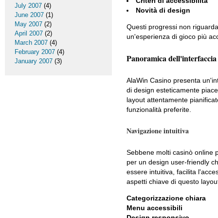
Criteri di accessibilità
July 2007
(4)
Novità di design
June 2007
(1)
May 2007
(2)
Questi progressi non riguardan
April 2007
(2)
un'esperienza di gioco più acc
March 2007
(4)
February 2007
(4)
Panoramica dell'interfaccia
January 2007
(3)
AlaWin Casino presenta un'inte
di design esteticamente piace
layout attentamente pianificat
funzionalità preferite.
Navigazione intuitiva
Sebbene molti casinò online po
per un design user-friendly ch
essere intuitiva, facilita l'ac
aspetti chiave di questo layout
Categorizzazione chiara
Menu accessibili
Design responsivo