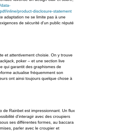
//data-
/inline/product-disclosure-statement
tte adaptation ne se limite pas à une
exigences de sécurité d'un public réputé
te et attentivement choisie. On y trouve
ackjack, poker – et une section live
ce qui garantit des graphismes de
lateforme actualise fréquemment son
ueurs ont ainsi toujours quelque chose à
no de Rainbet est impressionnant. Un flux
ssibilité d'interagir avec des croupiers
e sous ses différentes formes, au baccara
mises, parler avec le croupier et