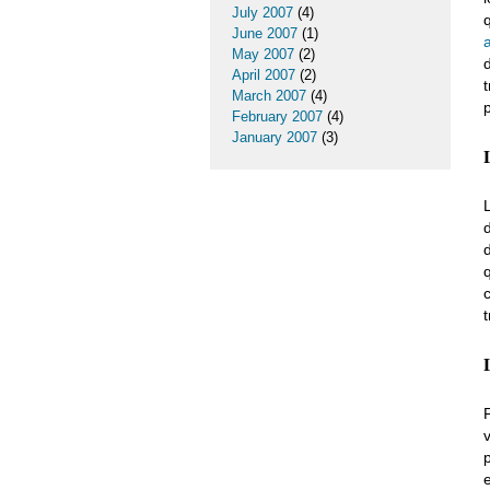
July 2007
(4)
June 2007
(1)
May 2007
(2)
April 2007
(2)
March 2007
(4)
February 2007
(4)
January 2007
(3)
t