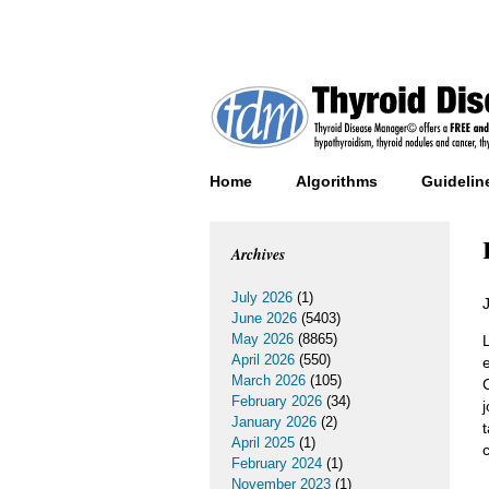
Home
Algorithms
Guidelin
Archives
July 2026
(1)
June 2026
(5403)
May 2026
(8865)
April 2026
(550)
March 2026
(105)
February 2026
(34)
j
January 2026
(2)
April 2025
(1)
February 2024
(1)
November 2023
(1)