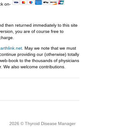
ick on-
nd then returned immediately to this site
ersion, you are of course free to
 charge.
rthlink.net
. May we note that we must
ntinue providing our (otherwise) totally
 web-book to the thousands of physicians
r. We also welcome contributions.
2026 © Thyroid Disease Manager