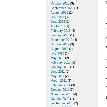
October 2023
(3)
September 2023
(1)
August 2023
(2)
July 2023
(3)
June 2023
(1)
April 2013
(1)
February 2013
(3)
January 2013
(1)
December 2012
(4)
October 2012
(3)
August 2012
(2)
July 2012
(1)
May 2012
(2)
February 2012
(6)
January 2012
(1)
June 2011
(5)
May 2011
(2)
March 2011
(2)
February 2011
(3)
January 2011
(7)
November 2010
(4)
October 2010
(1)
September 2010
(2)