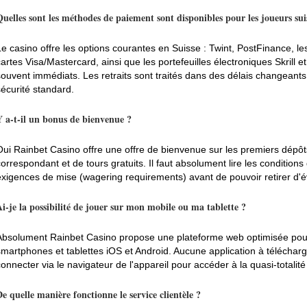
uelles sont les méthodes de paiement sont disponibles pour les joueurs sui
Le casino offre les options courantes en Suisse : Twint, PostFinance, le
cartes Visa/Mastercard, ainsi que les portefeuilles électroniques Skrill et
souvent immédiats. Les retraits sont traités dans des délais changeants,
sécurité standard.
Y a-t-il un bonus de bienvenue ?
Oui Rainbet Casino offre une offre de bienvenue sur les premiers dépô
correspondant et de tours gratuits. Il faut absolument lire les conditio
exigences de mise (wagering requirements) avant de pouvoir retirer d'é
i-je la possibilité de jouer sur mon mobile ou ma tablette ?
Absolument Rainbet Casino propose une plateforme web optimisée pour
smartphones et tablettes iOS et Android. Aucune application à télécharger
connecter via le navigateur de l'appareil pour accéder à la quasi-totalité
e quelle manière fonctionne le service clientèle ?