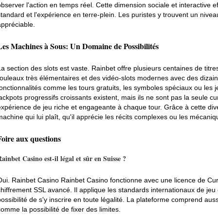
observer l'action en temps réel. Cette dimension sociale et interactive eff
standard et l'expérience en terre-plein. Les puristes y trouvent un niv
appréciable.
Les Machines à Sous: Un Domaine de Possibilités
La section des slots est vaste. Rainbet offre plusieurs centaines de titre
rouleaux très élémentaires et des vidéo-slots modernes avec des dizai
fonctionnalités comme les tours gratuits, les symboles spéciaux ou les 
ackpots progressifs croissants existent, mais ils ne sont pas la seule curi
expérience de jeu riche et engageante à chaque tour. Grâce à cette dive
machine qui lui plaît, qu'il apprécie les récits complexes ou les mécaniq
Foire aux questions
ainbet Casino est-il légal et sûr en Suisse ?
Oui. Rainbet Casino Rainbet Casino fonctionne avec une licence de Cu
chiffrement SSL avancé. Il applique les standards internationaux de jeu 
possibilité de s'y inscrire en toute légalité. La plateforme comprend aus
comme la possibilité de fixer des limites.