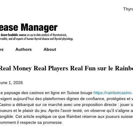
Thyro
es
Authors
About
Real Money Real Players Real Fun sur le Rainbe
June 1, 2026
Le paysage des casinos en ligne en Suisse bouge
https://rainbetcasino.
exigent aujourd'hui des plateformes dignes de confiance, protégées et v
Casino a débarqué sur ce marché avec une proposition directe : jouer sur
oueurs et le plaisir du jeu. Après l'avoir testé, on observe qu'il s'aligne
tangible. Cet article explique ce que Rainbet réserve aux joueurs suisse
comment il respecte sa promesse.