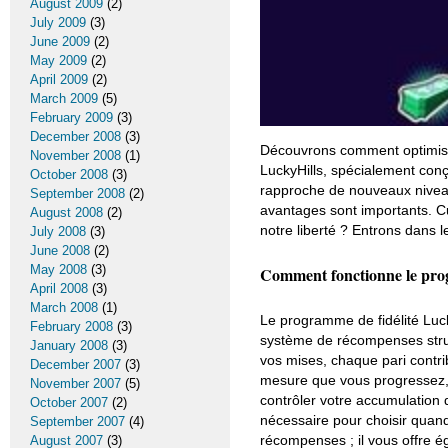
August 2009
(2)
July 2009
(3)
June 2009
(2)
May 2009
(2)
April 2009
(2)
March 2009
(5)
February 2009
(3)
December 2008
(3)
Découvrons comment optimise
November 2008
(1)
LuckyHills, spécialement con
October 2008
(3)
rapproche de nouveaux niveau
September 2008
(2)
avantages sont importants. Cu
August 2008
(2)
notre liberté ? Entrons dans le
July 2008
(3)
June 2008
(2)
May 2008
(3)
Comment fonctionne le pr
April 2008
(3)
March 2008
(1)
Le programme de fidélité Luck
February 2008
(3)
système de récompenses struc
January 2008
(3)
vos mises, chaque pari contri
December 2007
(3)
mesure que vous progressez, 
November 2007
(5)
contrôler votre accumulation 
October 2007
(2)
nécessaire pour choisir quan
September 2007
(4)
récompenses ; il vous offre é
August 2007
(3)