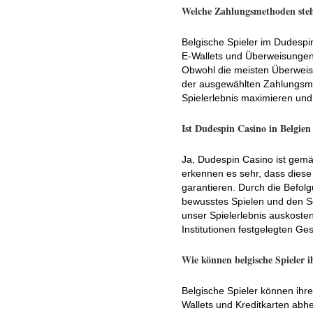
Welche Zahlungsmethoden steh
Belgische Spieler im Dudespi
E-Wallets und Überweisungen.
Obwohl die meisten Überweisu
der ausgewählten Zahlungsme
Spielerlebnis maximieren und 
Ist Dudespin Casino in Belgie
Ja, Dudespin Casino ist gemäß
erkennen es sehr, dass diese V
garantieren. Durch die Befol
bewusstes Spielen und den Sc
unser Spielerlebnis auskoste
Institutionen festgelegten Ges
Wie können belgische Spieler 
Belgische Spieler können ih
Wallets und Kreditkarten abhe