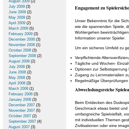
August 2009
(2)
Engagement zu Spielersiche
July 2009
(3)
June 2009
(2)
May 2009
(2)
Unser Bekenntnis für die Sich
April 2009
(2)
wie die spannenden Spiele, di
March 2009
(5)
Wohlergehen beeinträchtigen 
February 2009
(3)
Information unserer Spieler.
December 2008
(3)
November 2008
(1)
Um ein sicheres Umfeld zu g
October 2008
(3)
September 2008
(2)
Verpflichtende Altersverifizi
August 2008
(2)
Tägliche und Wochen- Einzahlu
July 2008
(3)
Optionen zur Selbstsperrung 
June 2008
(2)
Zugang zu Lernmaterialien z
May 2008
(3)
Regelmäßige Überprüfungen z
April 2008
(3)
Abwechslungsreiche Spiele
March 2008
(1)
February 2008
(3)
January 2008
(3)
Beim Entdecken des Dudespin C
December 2007
(3)
Geschmack etwas bietet und sic
November 2007
(5)
umfangreiche Spielvielfalt, vo
October 2007
(2)
mit individuellen Themen gest
September 2007
(4)
Zivilisationen oder eine imag
August 2007
(3)