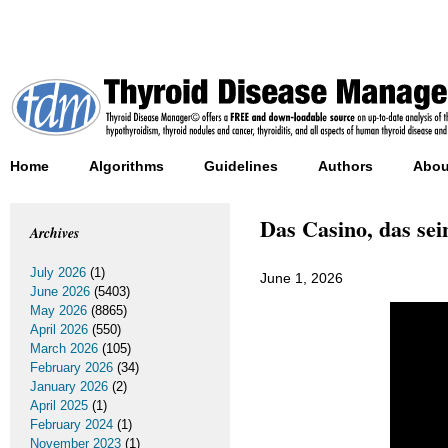
Home
Algorithms
Guidelines
Authors
Abou
Das Casino, das sei
Archives
July 2026
(1)
June 1, 2026
June 2026
(5403)
May 2026
(8865)
April 2026
(550)
March 2026
(105)
February 2026
(34)
January 2026
(2)
April 2025
(1)
February 2024
(1)
November 2023
(1)