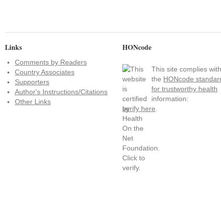
Links
HONcode
Comments by Readers
This site complies wit
Country Associates
the
HONcode standar
Supporters
for trustworthy health
Author's Instructions/Citations
information:
Other Links
verify here
.