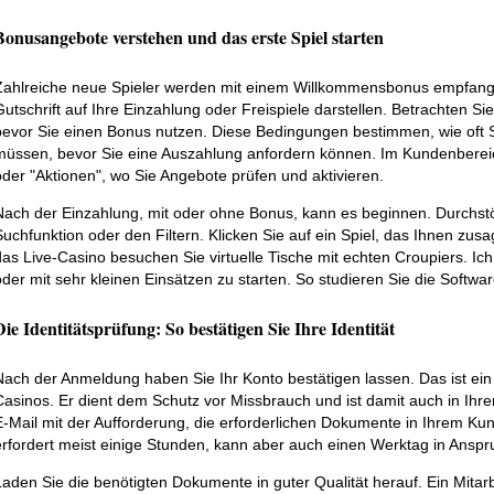
Bonusangebote verstehen und das erste Spiel starten
Zahlreiche neue Spieler werden mit einem Willkommensbonus empfang
Gutschrift auf Ihre Einzahlung oder Freispiele darstellen. Betrachten 
bevor Sie einen Bonus nutzen. Diese Bedingungen bestimmen, wie oft 
müssen, bevor Sie eine Auszahlung anfordern können. Im Kundenbereich
oder "Aktionen", wo Sie Angebote prüfen und aktivieren.
Nach der Einzahlung, mit oder ohne Bonus, kann es beginnen. Durchstöb
Suchfunktion oder den Filtern. Klicken Sie auf ein Spiel, das Ihnen zusag
das Live-Casino besuchen Sie virtuelle Tische mit echten Croupiers. 
oder mit sehr kleinen Einsätzen zu starten. So studieren Sie die Softw
Die Identitätsprüfung: So bestätigen Sie Ihre Identität
Nach der Anmeldung haben Sie Ihr Konto bestätigen lassen. Das ist ein 
Casinos. Er dient dem Schutz vor Missbrauch und ist damit auch in Ihre
E-Mail mit der Aufforderung, die erforderlichen Dokumente in Ihrem Ku
erfordert meist einige Stunden, kann aber auch einen Werktag in Ansp
Laden Sie die benötigten Dokumente in guter Qualität herauf. Ein Mitar