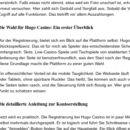
persönlich. Falls etwas nicht stimmt, etwa weil ein Foto unscharf ist, e
erneut versuchen. Hier zahlt sich Geduld und Sorgfalt aus. Sobald die Ver
Zugriff auf alle Funktionen. Das betrifft vor allem Auszahlungen.
Die Wahl für Hugo Casino: Ein erster Überblick
Vor der Registrierung, bietet sich ein Blick auf die Plattform selbst. Hug
Glücksspiellizenz. Das ist für mich als Spieler das entscheidendste Sic
umfangreich: Slots, Live-Casino-Spiele und Tischspiele von etablierten 
Bedienung der Seite ist benutzerfreundlich, was den Start nach der Regi
Diese Grundlage macht die Plattform zu einer guten Wahl.
Ein offensichtlicher Vorteil ist die mobile Tauglichkeit. Die Webseite lä
oder Tablets, ohne spürbare Ruckler. Das heißt, Sie können sich auch
Die Seiten laden rasch, und die Steuerung fühlt sich flüssig an. Wer groß
Punkt zu schätzen wissen.
Die detaillierte Anleitung zur Kontoerstellung
Jetzt wird es praktisch. Die Registrierung bei Hugo Casino ist in paar M
selbst mehrmals durchgespielt. Er ist logisch und führt Sie Schrittweise
oder "Anmelden"-Button finden Sie auf der Hauptseite. Ein Klick öffnet e