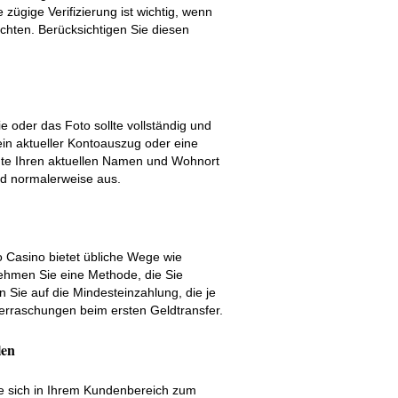
 zügige Verifizierung ist wichtig, wenn
hten. Berücksichtigen Sie diesen
 oder das Foto sollte vollständig und
ein aktueller Kontoauszug oder eine
nte Ihren aktuellen Namen und Wohnort
nd normalerweise aus.
 Casino bietet übliche Wege wie
ehmen Sie eine Methode, die Sie
Sie auf die Mindesteinzahlung, die je
erraschungen beim ersten Geldtransfer.
len
ie sich in Ihrem Kundenbereich zum