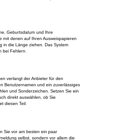
ame, Geburtsdatum und Ihre
e mit denen auf Ihren Ausweispapieren
g in die Länge ziehen. Das System
h bei Fehlern.
n verlangt der Anbieter für den
nen Benutzernamen und ein zuverlässiges
hlen und Sonderzeichen. Setzen Sie ein
ch direkt auswählen, ob Sie
t diesen Teil.
en Sie vor am besten ein paar
meldung selbst, sondern vor allem die