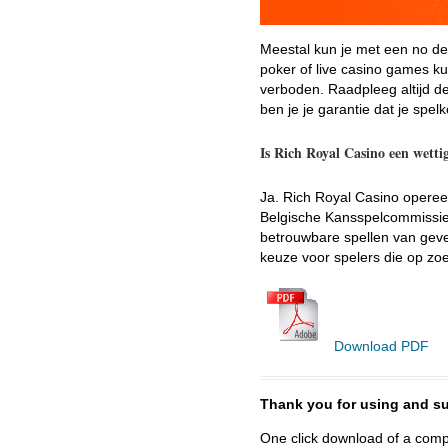
Meestal kun je met een no dep
poker of live casino games kun
verboden. Raadpleeg altijd 
ben je je garantie dat je spel
Is Rich Royal Casino een wettig 
Ja. Rich Royal Casino operee
Belgische Kansspelcommissie
betrouwbare spellen van geve
keuze voor spelers die op zo
Download PDF
Thank you for using and
One click download of a compl