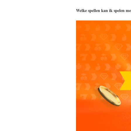
Welke spellen kan ik spelen m