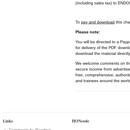
(including sales tax) to 
To
pay and download
this cha
Please note:
You will be directed to a Payp
for delivery of the PDF downl
download the material directl
We welcome comments on this 
secure income from advertisem
free, comprehensive, authorit
and trainees around the world
Links
HONcode
Comments by Readers