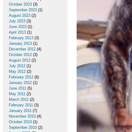
October 2023
(3)
September 2023
(1)
August 2023
(2)
July 2023
(3)
June 2023
(1)
April 2013
(1)
February 2013
(3)
January 2013
(1)
December 2012
(4)
October 2012
(3)
August 2012
(2)
July 2012
(1)
May 2012
(2)
February 2012
(6)
January 2012
(1)
June 2011
(5)
May 2011
(2)
March 2011
(2)
February 2011
(3)
January 2011
(7)
November 2010
(4)
October 2010
(1)
September 2010
(2)