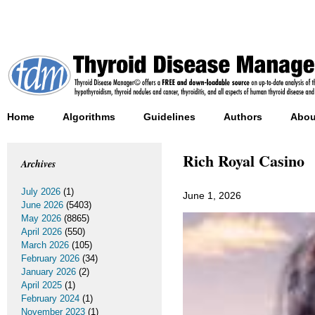
Home
Algorithms
Guidelines
Authors
Abou
Rich Royal Casino
Archives
July 2026
(1)
June 1, 2026
June 2026
(5403)
May 2026
(8865)
April 2026
(550)
March 2026
(105)
February 2026
(34)
January 2026
(2)
April 2025
(1)
February 2024
(1)
November 2023
(1)