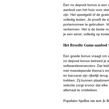
Een no deposit bonus is een v
aanbod van het huis voor star
zijn. Het speelgeld of de gra
volledig testen. Je proeft de 
portemonnee te gebruiken. Vo
verkennen. Het is de beste man
je een winst, volledig op kost
Het Breedte Game-aanbod 
Een goede bonus vraagt om ee
no deposit bonus betreed je 
softwareleveranciers. Dat lei
met meeslepende thema's en g
en baccarat zijn rijkelijk ter
trekken. Zij kunnen plaatsne
selectie zorgt ervoor dat elke
allemaal te ontdekken.
Populaire Spellen om met Je B