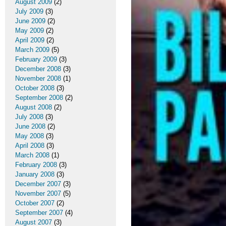
August 2009
(2)
July 2009
(3)
June 2009
(2)
May 2009
(2)
April 2009
(2)
March 2009
(5)
February 2009
(3)
December 2008
(3)
November 2008
(1)
October 2008
(3)
September 2008
(2)
August 2008
(2)
July 2008
(3)
June 2008
(2)
May 2008
(3)
April 2008
(3)
March 2008
(1)
February 2008
(3)
January 2008
(3)
December 2007
(3)
November 2007
(5)
October 2007
(2)
September 2007
(4)
August 2007
(3)