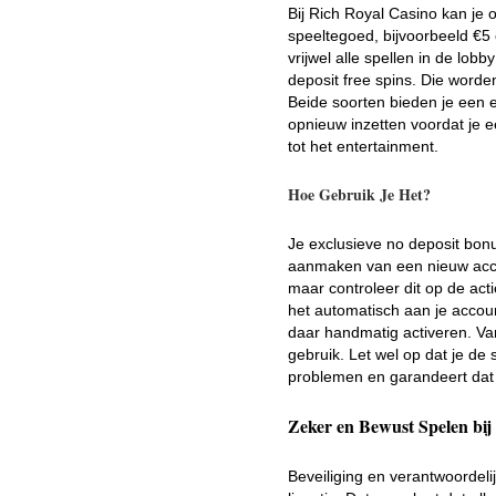
Bij Rich Royal Casino kan je 
speeltegoed, bijvoorbeeld €5 
vrijwel alle spellen in de lob
deposit free spins. Die worde
Beide soorten bieden je een 
opnieuw inzetten voordat je e
tot het entertainment.
Hoe Gebruik Je Het?
Je exclusieve no deposit bonu
aanmaken van een nieuw accou
maar controleer dit op de act
het automatisch aan je accou
daar handmatig activeren. Van
gebruik. Let wel op dat je de 
problemen en garandeert dat 
Zeker en Bewust Spelen bij
Beveiliging en verantwoordeli