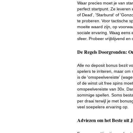
Waar precies moet je van sta
perfect startpunt. Ze leveren
of Dead', 'Starburst' of 'Gonz
te proberen. Voor tactische s
moeite waard zijn, op voorwa
sociale ervaring. Waag eens e
sfeer. Probeer vrijblijvend en 
De Regels Doorgronden: Oms
Alle no deposit bonus bezit 
spelers te irriteren, maar om 
is de 'omspeelvereiste' (wage
of de winst uit free spins mo
omspeelvereiste van 30x. Dan 
sommige spellen. Soms bestaat
per draai terwijl je met bonus
veel soepelere ervaring op.
Adviezen om het Beste uit 