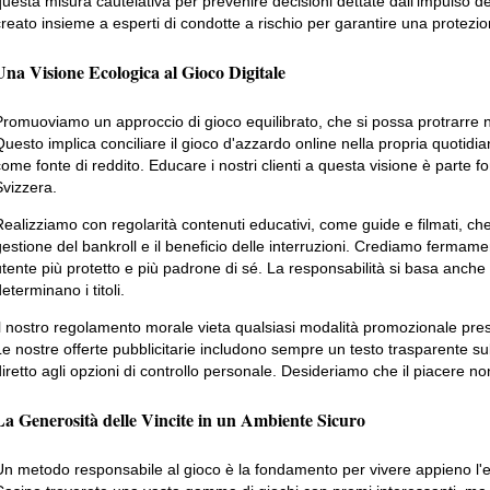
questa misura cautelativa per prevenire decisioni dettate dall'impulso 
creato insieme a esperti di condotte a rischio per garantire una protezio
Una Visione Ecologica al Gioco Digitale
Promuoviamo un approccio di gioco equilibrato, che si possa protrarre n
Questo implica conciliare il gioco d'azzardo online nella propria quoti
come fonte di reddito. Educare i nostri clienti a questa visione è parte f
Svizzera.
Realizziamo con regolarità contenuti educativi, come guide e filmati, che 
gestione del bankroll e il beneficio delle interruzioni. Crediamo fermam
utente più protetto e più padrone di sé. La responsabilità si basa anch
eterminano i titoli.
Il nostro regolamento morale vieta qualsiasi modalità promozionale pressa
Le nostre offerte pubblicitarie includono sempre un testo trasparente s
diretto agli opzioni di controllo personale. Desideriamo che il piacere no
La Generosità delle Vincite in un Ambiente Sicuro
Un metodo responsabile al gioco è la fondamento per vivere appieno l'