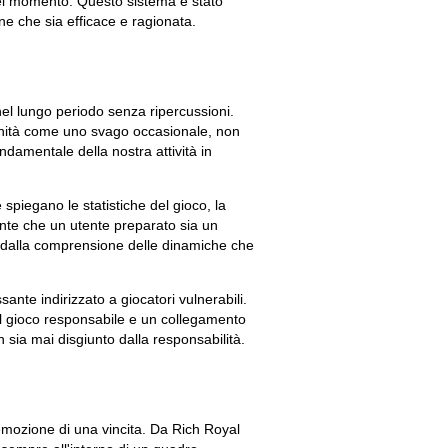
del momento. Questo sistema è stato
ne che sia efficace e ragionata.
el lungo periodo senza ripercussioni.
dianità come uno svago occasionale, non
ondamentale della nostra attività in
spiegano le statistiche del gioco, la
ente che un utente preparato sia un
e dalla comprensione delle dinamiche che
nte indirizzato a giocatori vulnerabili.
ul gioco responsabile e un collegamento
n sia mai disgiunto dalla responsabilità.
emozione di una vincita. Da Rich Royal