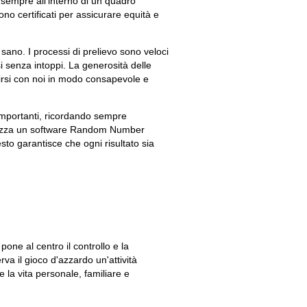
sempre all'interno di un quadro
ono certificati per assicurare equità e
sano. I processi di prelievo sono veloci
i senza intoppi. La generosità delle
rtirsi con noi in modo consapevole e
mportanti, ricordando sempre
tilizza un software Random Number
sto garantisce che ogni risultato sia
one al centro il controllo e la
va il gioco d'azzardo un'attività
la vita personale, familiare e