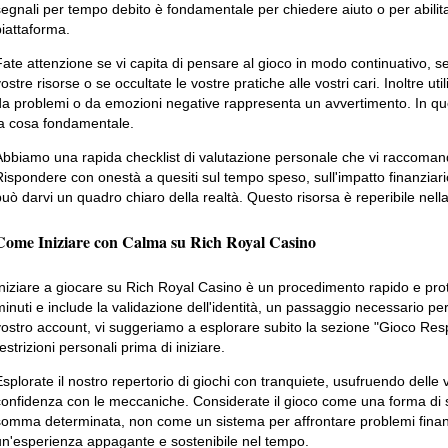
segnali per tempo debito è fondamentale per chiedere aiuto o per abilita
piattaforma.
Fate attenzione se vi capita di pensare al gioco in modo continuativo, 
ostre risorse o se occultate le vostre pratiche alle vostri cari. Inoltre u
da problemi o da emozioni negative rappresenta un avvertimento. In qu
la cosa fondamentale.
Abbiamo una rapida checklist di valutazione personale che vi raccoman
Rispondere con onestà a quesiti sul tempo speso, sull'impatto finanziario
può darvi un quadro chiaro della realtà. Questo risorsa è reperibile nella 
Come Iniziare con Calma su Rich Royal Casino
Iniziare a giocare su Rich Royal Casino è un procedimento rapido e prot
minuti e include la validazione dell'identità, un passaggio necessario per 
vostro account, vi suggeriamo a esplorare subito la sezione "Gioco Respo
estrizioni personali prima di iniziare.
Esplorate il nostro repertorio di giochi con tranquiete, usufruendo delle
confidenza con le meccaniche. Considerate il gioco come una forma di s
somma determinata, non come un sistema per affrontare problemi finanz
un'esperienza appagante e sostenibile nel tempo.