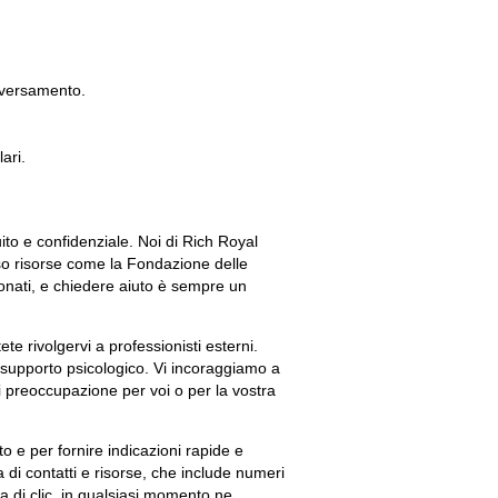
i versamento.
ari.
ito e confidenziale. Noi di Rich Royal
so risorse come la Fondazione delle
onati, e chiedere aiuto è sempre un
e rivolgervi a professionisti esterni.
supporto psicologico. Vi incoraggiamo a
di preoccupazione per voi o per la vostra
to e per fornire indicazioni rapide e
 di contatti e risorse, che include numeri
ta di clic, in qualsiasi momento ne