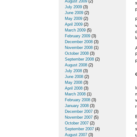
August 2009
(2)
July 2009
(3)
June 2009
(2)
May 2009
(2)
April 2009
(2)
v
March 2009
(5)
February 2009
(3)
December 2008
(3)
November 2008
(1)
October 2008
(3)
September 2008
(2)
August 2008
(2)
July 2008
(3)
June 2008
(2)
May 2008
(3)
April 2008
(3)
March 2008
(1)
February 2008
(3)
January 2008
(3)
r
December 2007
(3)
November 2007
(5)
October 2007
(2)
September 2007
(4)
August 2007
(3)