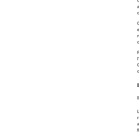
a
c
c
I
f