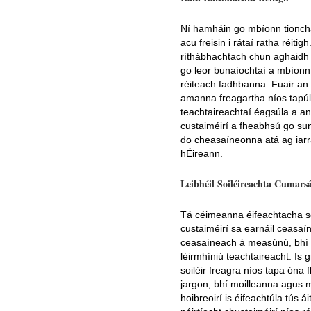
Ní hamháin go mbíonn tionch
acu freisin i rátaí ratha réiti
ríthábhachtach chun aghaidh a
go leor bunaíochtaí a mbíonn
réiteach fadhbanna. Fuair an 
amanna freagartha níos tapúl
teachtaireachtaí éagsúla a ana
custaiméirí a fheabhsú go sunt
do cheasaíneonna atá ag iarra
hÉireann.
Leibhéil Soiléireachta Cumars
Tá céimeanna éifeachtacha so
custaiméirí sa earnáil ceasaí
ceasaíneach á measúnú, bhí s
léirmhíniú teachtaireacht. Is
soiléir freagra níos tapa óna 
jargon, bhí moilleanna agus mí
hoibreoirí is éifeachtúla tús á