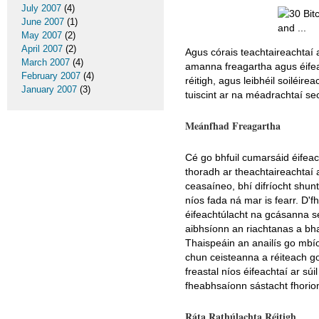
July 2007
(4)
June 2007
(1)
May 2007
(2)
April 2007
(2)
Agus córais teachtaireachtaí 
March 2007
(4)
amanna freagartha agus éifeach
February 2007
(4)
réitigh, agus leibhéil soiléir
January 2007
(3)
tuiscint ar na méadrachtaí seo
Meánfhad Freagartha
Cé go bhfuil cumarsáid éifeac
thoradh ar theachtaireachtaí a
ceasaíneo, bhí difríocht shun
níos fada ná mar is fearr. D'f
éifeachtúlacht na gcásanna se
aibhsíonn an riachtanas a bha
Thaispeáin an anailís go mbíon
chun ceisteanna a réiteach go 
freastal níos éifeachtaí ar sú
fheabhsaíonn sástacht fhoriom
Ráta Rathúlachta Réitigh