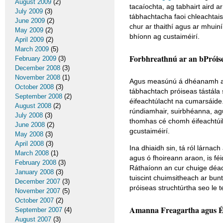
August 2009
(2)
tacaíochta, ag tabhairt aird 
July 2009
(3)
tábhachtacha faoi chleachtai
June 2009
(2)
chur ar thaithí agus ar mhuin
May 2009
(2)
bhíonn ag custaiméirí.
April 2009
(2)
March 2009
(5)
Forbhreathnú ar an bPróise
February 2009
(3)
December 2008
(3)
November 2008
(1)
Agus measúnú á dhéanamh ar ba
October 2008
(3)
tábhachtach próiseas tástála
September 2008
(2)
éifeachtúlacht na cumarsáide.
August 2008
(2)
rúndiamhair, suirbhéanna, ag
July 2008
(3)
thomhas cé chomh éifeachtúil 
June 2008
(2)
gcustaiméirí.
May 2008
(3)
April 2008
(3)
Ina dhiaidh sin, tá ról lárnach
March 2008
(1)
agus ó fhoireann araon, is féid
February 2008
(3)
Ráthaíonn an cur chuige déac
January 2008
(3)
tuiscint chuimsitheach ar bunt
December 2007
(3)
próiseas struchtúrtha seo le t
November 2007
(5)
October 2007
(2)
Amanna Freagartha agus Éi
September 2007
(4)
August 2007
(3)