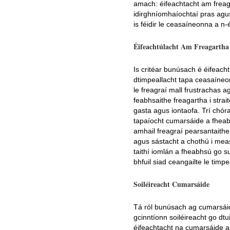
amach: éifeachtacht am freag
idirghníomhaíochtaí pras agus 
is féidir le ceasaíneonna a n
Éifeachtúlacht Am Freagartha
Is critéar bunúsach é éifeach
dtimpeallacht tapa ceasaíneonn
le freagraí mall frustrachas a
feabhsaithe freagartha i stra
gasta agus iontaofa. Trí chóra
tapaíocht cumarsáide a fheabh
amhail freagraí pearsantaithe 
agus sástacht a chothú i measc 
taithí iomlán a fheabhsú go s
bhfuil siad ceangailte le timp
Soiléireacht Cumarsáide
Tá ról bunúsach ag cumarsáid 
gcinntíonn soiléireacht go dt
éifeachtacht na cumarsáide ar