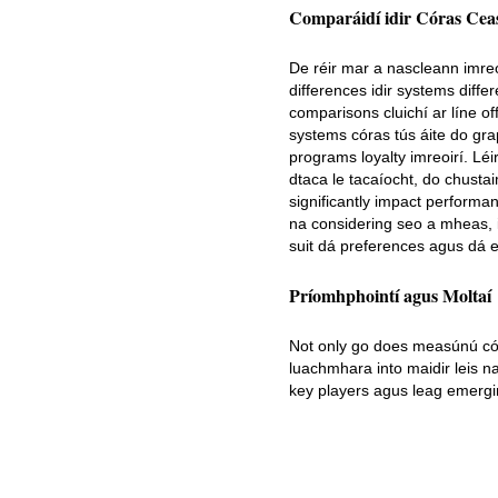
Comparáidí idir Córas Ceas
De réir mar a nascleann imreo
differences idir systems diffe
comparisons cluichí ar líne o
systems córas tús áite do gra
programs loyalty imreoirí. Léi
dtaca le tacaíocht, do chustaim
significantly impact performa
na considering seo a mheas, i
suit dá preferences agus dá e
Príomhphointí agus Moltaí
Not only go does measúnú córa
luachmhara into maidir leis na
key players agus leag emergi