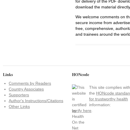
for delivery of the PDF downl
download the material directl
We welcome comments on this 
secure income from advertisem
free, comprehensive, authorit
and trainees around the world
Links
HONcode
Comments by Readers
This site complies wit
Country Associates
the
HONcode standar
Supporters
for trustworthy health
Author's Instructions/Citations
information:
Other Links
verify here
.