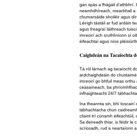
gan spás a fhágáil d’athbhrí. 
neamhdhíreach, mearbhall a ch
chumarsáide shoiléir agus dír
Léirigh tástáil ar fud ardáin
agus freagraí láithreach tuis
imreoirí ach sruthlíníonn sí o
éifeachtaí agus níos pléisiúrt
Caighdeán na Tacaíochta d
Tá ról lárnach ag tacaíocht do 
ardchaighdeáin do chustaiméi
imreoirí go bhfuil meas orthu 
ceasaíneach, ba phríomhfhach
infhaighteacht 24/7 tábhachtac
Ina theannta sin, bhí toscairí
tábhachtacha chun caidreamh f
cliaint trí cúnamh éifeachtúil
Sa deireadh thiar, is féidir le
scriosadh, rud a neartaíonn 