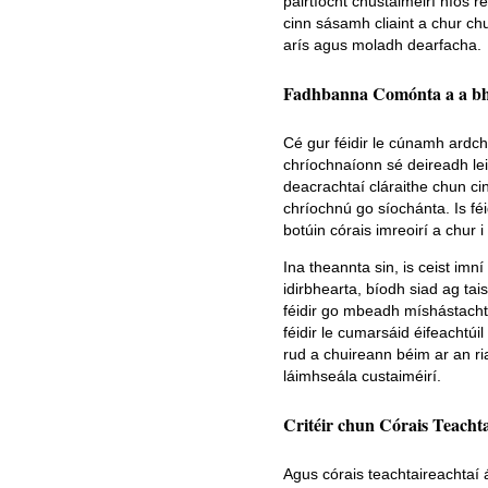
páirtíocht chustaiméirí níos ré
cinn sásamh cliaint a chur ch
arís agus moladh dearfacha.
Fadhbanna Comónta a a bh
Cé gur féidir le cúnamh ardch
chríochnaíonn sé deireadh lei
deacrachtaí cláraithe chun ci
chríochnú go síochánta. Is féi
botúin córais imreoirí a chur i
Ina theannta sin, is ceist imn
idirbhearta, bíodh siad ag ta
féidir go mbeadh míshástacht
féidir le cumarsáid éifeachtúi
rud a chuireann béim ar an ria
láimhseála custaiméirí.
Critéir chun Córais Teacht
Agus córais teachtaireachtaí