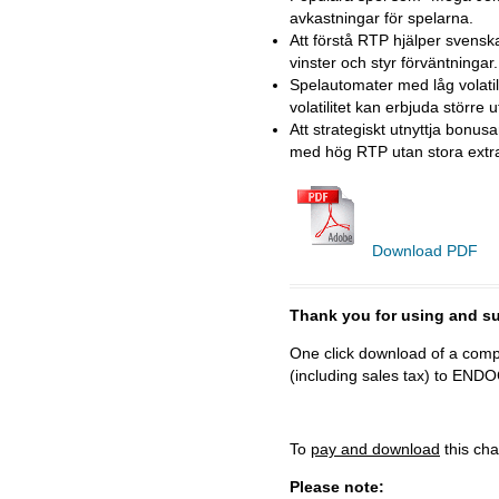
avkastningar för spelarna.
Att förstå RTP hjälper svenska
vinster och styr förväntningar.
Spelautomater med låg volatil
volatilitet kan erbjuda större
Att strategiskt utnyttja bonu
med hög RTP utan stora extr
Download PDF
Thank you for using and
One click download of a compl
(including sales tax) to 
To
pay and download
this cha
Please note: