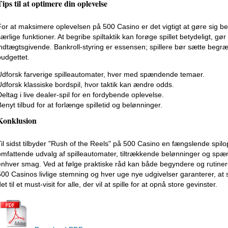
Tips til at optimere din oplevelse
For at maksimere oplevelsen på 500 Casino er det vigtigt at gøre sig b
særlige funktioner. At begribe spiltaktik kan forøge spillet betydeligt, g
indtægtsgivende. Bankroll-styring er essensen; spillere bør sætte begræ
budgettet.
Udforsk farverige spilleautomater, hver med spændende temaer.
Udforsk klassiske bordspil, hvor taktik kan ændre odds.
Deltag i live dealer-spil for en fordybende oplevelse.
Benyt tilbud for at forlænge spilletid og belønninger.
Konklusion
Til sidst tilbyder "Rush of the Reels" på 500 Casino en fængslende spilo
omfattende udvalg af spilleautomater, tiltrækkende belønninger og spæ
enhver smag. Ved at følge praktiske råd kan både begyndere og rutiner
500 Casinos livlige stemning og hver uge nye udgivelser garanterer, at 
et til et must-visit for alle, der vil at spille for at opnå store gevinster.