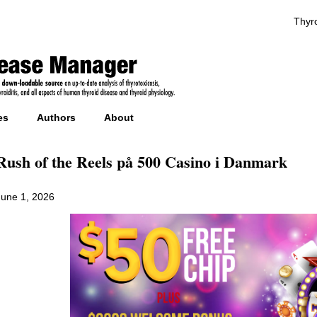
Thyro
es
Authors
About
Rush of the Reels på 500 Casino i Danmark
June 1, 2026