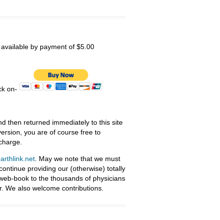
s available by payment of $5.00
ick on-
nd then returned immediately to this site
ersion, you are of course free to
 charge.
rthlink.net
. May we note that we must
ntinue providing our (otherwise) totally
 web-book to the thousands of physicians
r. We also welcome contributions.