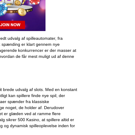
edt udvalg af spilleautomater, fra
isk spænding er klart gennem nye
agerende konkurrencer er der masser at
 hvordan de får mest muligt ud af denne
it brede udvalg af slots. Med en konstant
igt kan spillere finde nye spil, der
emaer spænder fra klassiske
dage noget, de holder af. Derudover
det er glæden ved at ramme flere
g sikrer 500 Kasino, at spillere altid er
vlig og dynamisk spilleoplevelse inden for