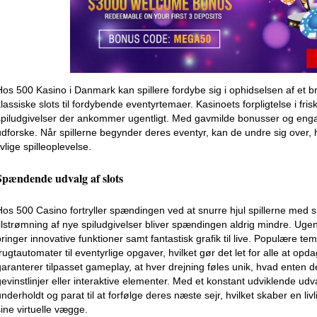
Hos 500 Kasino i Danmark kan spillere fordybe sig i ophidselsen af et br
klassiske slots til fordybende eventyrtemaer. Kasinoets forpligtelse i fr
spiludgivelser der ankommer ugentligt. Med gavmilde bonusser og eng
udforske. Når spillerne begynder deres eventyr, kan de undre sig over,
ivlige spilleoplevelse.
Spændende udvalg af slots
Hos 500 Casino fortryller spændingen ved at snurre hjul spillerne med s
tilstrømning af nye spiludgivelser bliver spændingen aldrig mindre. Ugentl
bringer innovative funktioner samt fantastisk grafik til live. Populære t
frugtautomater til eventyrlige opgaver, hvilket gør det let for alle at op
garanterer tilpasset gameplay, at hver drejning føles unik, hvad enten 
gevinstlinjer eller interaktive elementer. Med et konstant udviklende udval
underholdt og parat til at forfølge deres næste sejr, hvilket skaber en li
sine virtuelle vægge.