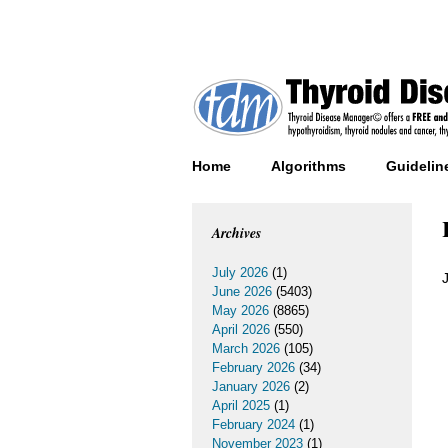
Home
Algorithms
Guidelin
Archives
July 2026
(1)
June 2026
(5403)
May 2026
(8865)
April 2026
(550)
March 2026
(105)
February 2026
(34)
January 2026
(2)
April 2025
(1)
February 2024
(1)
November 2023
(1)