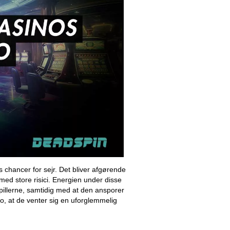
 chancer for sejr. Det bliver afgørende
 med store risici. Energien under disse
illerne, samtidig med at den ansporer
o, at de venter sig en uforglemmelig