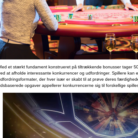
Med et stærkt fundament konstrueret på tiltrækkende bonusser tager 5
ved at afholde interessante konkurrencer og udfordringer. Spillere kan e
udfordringsformater, der hver især er skabt til at prøve deres færdigheder
tidsbaserede opgaver appellerer konkurrencerne sig til forskellige spillest