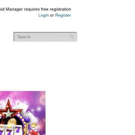
id Manager requires free registration
Login
or
Register