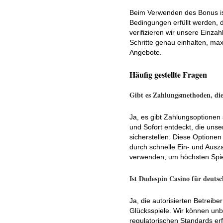
Beim Verwenden des Bonus ist
Bedingungen erfüllt werden, 
verifizieren wir unsere Einzah
Schritte genau einhalten, ma
Angebote.
Häufig gestellte Fragen
Gibt es Zahlungsmethoden, die 
Ja, es gibt Zahlungsoptionen 
und Sofort entdeckt, die un
sicherstellen. Diese Optione
durch schnelle Ein- und Ausz
verwenden, um höchsten Spiel
Ist Dudespin Casino für deutsch
Ja, die autorisierten Betrei
Glücksspiele. Wir können unbe
regulatorischen Standards erf