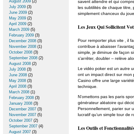
August 2009
(2)
savent attendre et qui compre
July 2009
(3)
les subtilités de chaque titre,
June 2009
(2)
simplement chanceux du joueu
May 2009
(2)
April 2009
(2)
Les Jeux Qui Sollicitent Vo
March 2009
(5)
February 2009
(3)
Pour remporter plus vite , il f
December 2008
(3)
contribue à abaisser l’avanta
November 2008
(1)
October 2008
(3)
simple, je diminue de façon s
September 2008
(2)
s'arrêter, doubler – relève alo
August 2008
(2)
Le vidéo poker est un autre un
July 2008
(3)
ont un impact direct sur mon p
June 2008
(2)
Casino offre une large variét
May 2008
(3)
April 2008
(3)
technique.
March 2008
(1)
N'omettons pas les paris sport
February 2008
(3)
générateur aléatoire qui décid
January 2008
(3)
Personnellement, parier sur un
December 2007
(3)
lucratif qu’un simple tour de r
November 2007
(5)
October 2007
(2)
September 2007
(4)
Les Outils et Fonctionnalité
August 2007
(3)