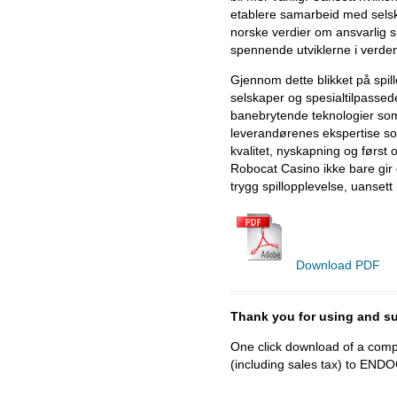
etablere samarbeid med sels
norske verdier om ansvarlig s
spennende utviklerne i verden
Gjennom dette blikket på spi
selskaper og spesialtilpassed
banebrytende teknologier som 
leverandørenes ekspertise so
kvalitet, nyskapning og først o
Robocat Casino ikke bare gir 
trygg spillopplevelse, uansett
Download PDF
Thank you for using and
One click download of a compl
(including sales tax) to 