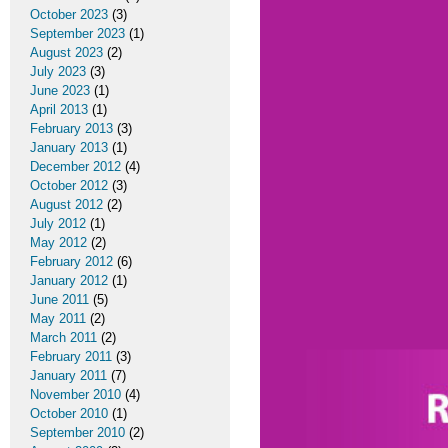
October 2023
(3)
September 2023
(1)
August 2023
(2)
July 2023
(3)
June 2023
(1)
April 2013
(1)
February 2013
(3)
January 2013
(1)
December 2012
(4)
October 2012
(3)
August 2012
(2)
July 2012
(1)
May 2012
(2)
February 2012
(6)
January 2012
(1)
June 2011
(5)
May 2011
(2)
March 2011
(2)
February 2011
(3)
January 2011
(7)
November 2010
(4)
October 2010
(1)
September 2010
(2)