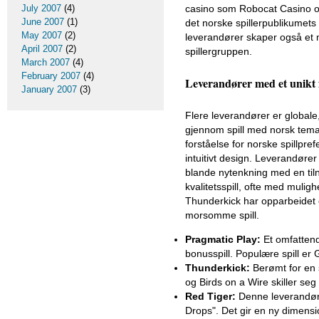
July 2007
(4)
casino som Robocat Casino ov
June 2007
(1)
det norske spillerpublikumets 
May 2007
(2)
leverandører skaper også et 
April 2007
(2)
spillergruppen.
March 2007
(4)
February 2007
(4)
Leverandører med et unikt 
January 2007
(3)
Flere leverandører er globale,
gjennom spill med norsk tema,
forståelse for norske spillpref
intuitivt design. Leverandøre
blande nytenkning med en tilnæ
kvalitetsspill, ofte med mulighe
Thunderkick har opparbeidet 
morsomme spill.
Pragmatic Play:
Et omfattend
bonusspill. Populære spill e
Thunderkick:
Berømt for en s
og Birds on a Wire skiller seg
Red Tiger:
Denne leverandøre
Drops". Det gir en ny dimensi