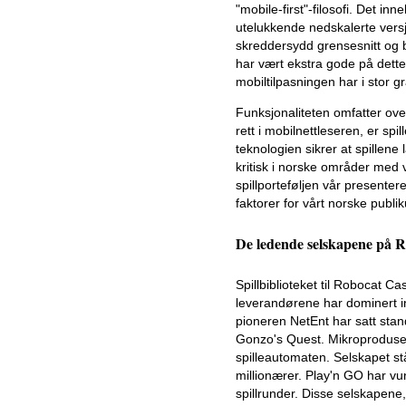
"mobile-first"-filosofi. Det in
utelukkende nedskalerte versjo
skreddersydd grensesnitt og b
har vært ekstra gode på dette
mobiltilpasningen har i stor 
Funksjonaliteten omfatter over
rett i mobilnettleseren, er sp
teknologien sikrer at spillene
kritisk i norske områder med 
spillporteføljen vår presentere
faktorer for vårt norske publi
De ledende selskapene på 
Spillbiblioteket til Robocat 
leverandørene har dominert ind
pioneren NetEnt har satt stan
Gonzo's Quest. Mikroprodusen
spilleautomaten. Selskapet s
millionærer. Play'n GO har v
spillrunder. Disse selskapen