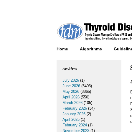
Home
Algorithms
Guidelin
Archives
July 2026
(1)
June 2026
(5403)
May 2026
(8865)
April 2026
(550)
March 2026
(105)
February 2026
(34)
January 2026
(2)
April 2025
(1)
u
February 2024
(1)
November 2023
(1)