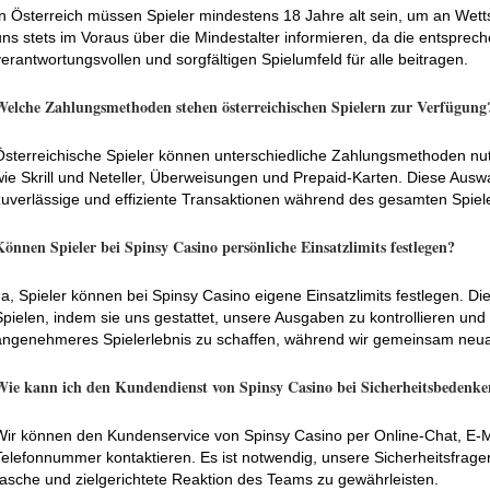
In Österreich müssen Spieler mindestens 18 Jahre alt sein, um an Wetts
uns stets im Voraus über die Mindestalter informieren, da die entspr
verantwortungsvollen und sorgfältigen Spielumfeld für alle beitragen.
Welche Zahlungsmethoden stehen österreichischen Spielern zur Verfügung
Österreichische Spieler können unterschiedliche Zahlungsmethoden nutz
wie Skrill und Neteller, Überweisungen und Prepaid-Karten. Diese Ausw
zuverlässige und effiziente Transaktionen während des gesamten Spiele
Können Spieler bei Spinsy Casino persönliche Einsatzlimits festlegen?
Ja, Spieler können bei Spinsy Casino eigene Einsatzlimits festlegen. Di
Spielen, indem sie uns gestattet, unsere Ausgaben zu kontrollieren und
angenehmeres Spielerlebnis zu schaffen, während wir gemeinsam neuar
Wie kann ich den Kundendienst von Spinsy Casino bei Sicherheitsbedenke
Wir können den Kundenservice von Spinsy Casino per Online-Chat, E-M
Telefonnummer kontaktieren. Es ist notwendig, unsere Sicherheitsfragen
rasche und zielgerichtete Reaktion des Teams zu gewährleisten.