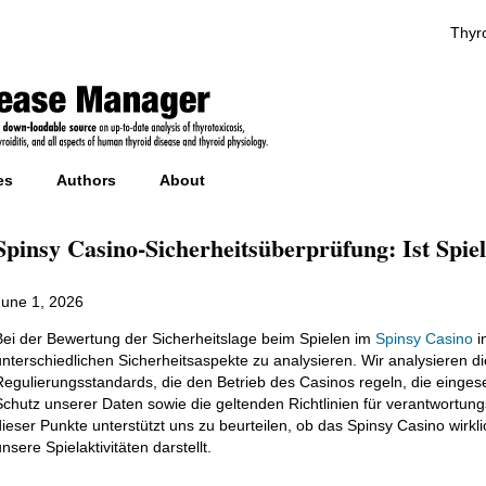
Thyro
es
Authors
About
Spinsy Casino-Sicherheitsüberprüfung: Ist Spiel
June 1, 2026
Bei der Bewertung der Sicherheitslage beim Spielen im
Spinsy Casino
i
unterschiedlichen Sicherheitsaspekte zu analysieren. Wir analysieren d
Regulierungsstandards, die den Betrieb des Casinos regeln, die eing
Schutz unserer Daten sowie die geltenden Richtlinien für verantwortu
dieser Punkte unterstützt uns zu beurteilen, ob das Spinsy Casino wirk
nsere Spielaktivitäten darstellt.