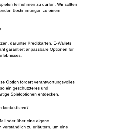
pielen teilnehmen zu dürfen. Wir sollten
echenden Bestimmungen zu einem
?
en, darunter Kreditkarten, E-Wallets
ahl garantiert anpassbare Optionen für
rlebnisses.
ese Option fördert verantwortungsvolles
 so ein geschützteres und
tige Spieloptionen entdecken.
n kontaktieren?
ail oder über eine eigene
 verständlich zu erläutern, um eine