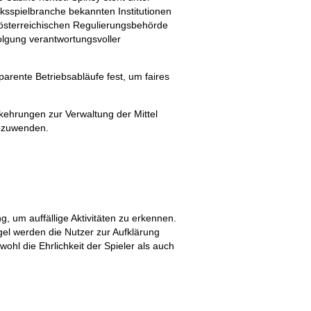
cksspielbranche bekannten Institutionen
er österreichischen Regulierungsbehörde
folgung verantwortungsvoller
arente Betriebsabläufe fest, um faires
kehrungen zur Verwaltung der Mittel
bzuwenden.
g, um auffällige Aktivitäten zu erkennen.
egel werden die Nutzer zur Aufklärung
wohl die Ehrlichkeit der Spieler als auch