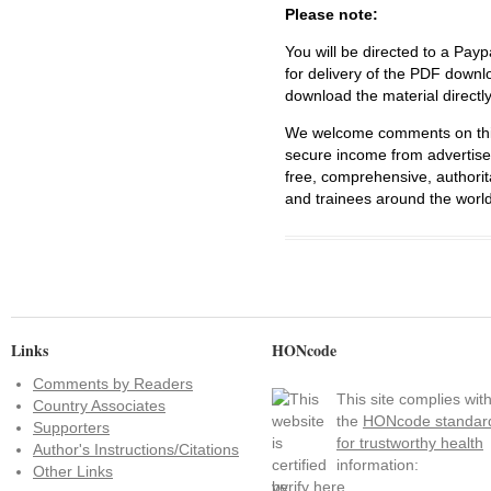
Please note:
You will be directed to a Payp
for delivery of the PDF downl
download the material directl
We welcome comments on this 
secure income from advertisem
free, comprehensive, authorit
and trainees around the world
Links
HONcode
Comments by Readers
This site complies wit
Country Associates
the
HONcode standar
Supporters
for trustworthy health
Author's Instructions/Citations
information:
Other Links
verify here
.