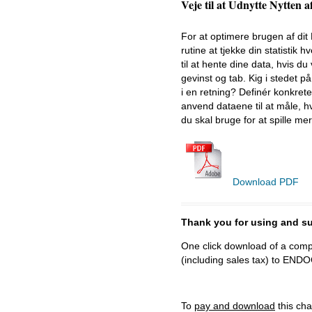
Veje til at Udnytte Nytten 
For at optimere brugen af dit
rutine at tjekke din statistik 
til at hente dine data, hvis 
gevinst og tab. Kig i stedet p
i en retning? Definér konkret
anvend dataene til at måle, hv
du skal bruge for at spille m
Download PDF
Thank you for using and
One click download of a compl
(including sales tax) to 
To
pay and download
this cha