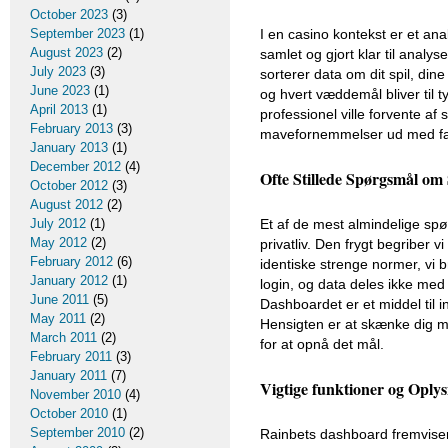
October 2023
(3)
September 2023
(1)
I en casino kontekst er et ana
August 2023
(2)
samlet og gjort klar til anal
July 2023
(3)
sorterer data om dit spil, din
June 2023
(1)
og hvert væddemål bliver til ty
April 2013
(1)
professionel ville forvente af 
February 2013
(3)
mavefornemmelser ud med fakta
January 2013
(1)
December 2012
(4)
Ofte Stillede Spørgsmål om S
October 2012
(3)
August 2012
(2)
July 2012
(1)
Et af de mest almindelige spør
May 2012
(2)
privatliv. Den frygt begriber 
February 2012
(6)
identiske strenge normer, vi b
January 2012
(1)
login, og data deles ikke med
June 2011
(5)
Dashboardet er et middel til in
May 2011
(2)
Hensigten er at skænke dig me
March 2011
(2)
for at opnå det mål.
February 2011
(3)
January 2011
(7)
Vigtige funktioner og Oply
November 2010
(4)
October 2010
(1)
September 2010
(2)
Rainbets dashboard fremviser 