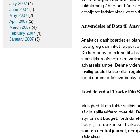
July 2007
(4)
fuldstændig åbne om både gevi
June 2007
(1)
detaljeret indsigt viser vores 
May 2007
(2)
April 2007
(2)
Anvendelse af Data til Ansva
March 2007
(4)
February 2007
(4)
January 2007
(3)
Analytics dashboardet er bland
redelig og usminket rapport om
Du kan benytte tallene til at s
statistikken afspejler en vækst 
advarselslampe. Denne viden gi
frivillig udelukkelse eller reg
det din mest effektive besky
Fordele ved at Tracke Din S
Mulighed til din fulde spilhist
af din spilleadfærd over tid.
styr om dit budget, fordi du e
bedre, når du kan se, hvilke s
som en neutral journal, der gø
afvigelser.