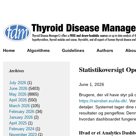
Home
Algorithms
Guidelines
Authors
Abou
Statistikoversigt O
Archives
July 2026
(1)
June 1, 2026
June 2026
(5403)
May 2026
(8865)
Brugere, der vil have styr på 
April 2026
(550)
https://rainsbet.eu/da-dk/
. Vor
March 2026
(105)
detaljer. Systemet tager dine r
February 2026
(34)
resultater og pengeflow. Denn
January 2026
(2)
hvordan dashboardet fungerer,
April 2025
(1)
February 2024
(1)
Hvad er et Analytics Dashb
November 2023
(1)