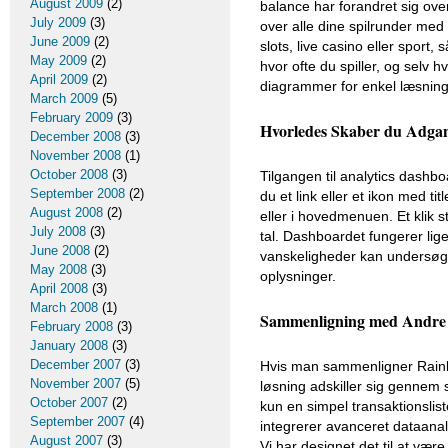
August 2009
(2)
balance har forandret sig over
July 2009
(3)
over alle dine spilrunder med t
June 2009
(2)
slots, live casino eller sport,
May 2009
(2)
hvor ofte du spiller, og selv 
April 2009
(2)
diagrammer for enkel læsning,
March 2009
(5)
February 2009
(3)
Hvorledes Skaber du Adgan
December 2008
(3)
November 2008
(1)
October 2008
(3)
Tilgangen til analytics dashbo
September 2008
(2)
du et link eller et ikon med titl
August 2008
(2)
eller i hovedmenuen. Et klik 
July 2008
(3)
tal. Dashboardet fungerer lig
June 2008
(2)
vanskeligheder kan undersøge i
May 2008
(3)
oplysninger.
April 2008
(3)
March 2008
(1)
Sammenligning med Andre 
February 2008
(3)
January 2008
(3)
December 2007
(3)
Hvis man sammenligner Rainbe
November 2007
(5)
løsning adskiller sig gennem 
October 2007
(2)
kun en simpel transaktionslis
September 2007
(4)
integrerer avanceret dataanaly
August 2007
(3)
Vi har designet det til at vær