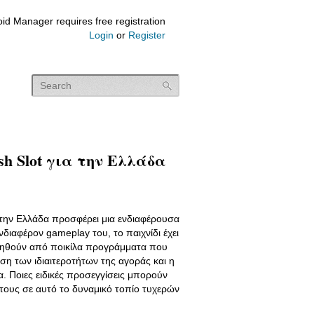
id Manager requires free registration
Login
or
Register
ush Slot για την Ελλάδα
ην Ελλάδα προσφέρει μια ενδιαφέρουσα
ενδιαφέρον gameplay του, το παιχνίδι έχει
εληθούν από ποικίλα προγράμματα που
η των ιδιαιτεροτήτων της αγοράς και η
. Ποιες ειδικές προσεγγίσεις μπορούν
η τους σε αυτό το δυναμικό τοπίο τυχερών