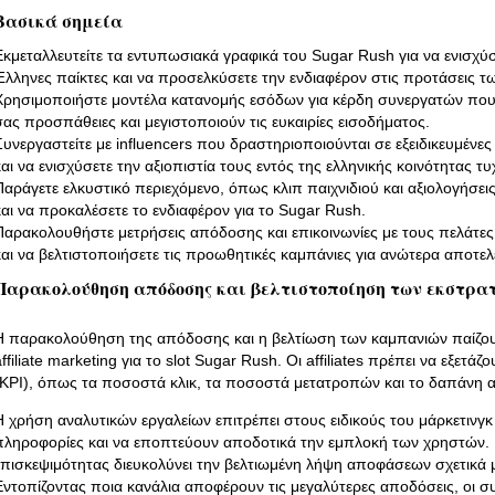
Βασικά σημεία
Εκμεταλλευτείτε τα εντυπωσιακά γραφικά του Sugar Rush για να ενισχ
Έλληνες παίκτες και να προσελκύσετε την ενδιαφέρον στις προτάσεις 
Χρησιμοποιήστε μοντέλα κατανομής εσόδων για κέρδη συνεργατών που ε
σας προσπάθειες και μεγιστοποιούν τις ευκαιρίες εισοδήματος.
Συνεργαστείτε με influencers που δραστηριοποιούνται σε εξειδικευμένες 
και να ενισχύσετε την αξιοπιστία τους εντός της ελληνικής κοινότητας τ
Παράγετε ελκυστικό περιεχόμενο, όπως κλιπ παιχνιδιού και αξιολογήσεις
και να προκαλέσετε το ενδιαφέρον για το Sugar Rush.
Παρακολουθήστε μετρήσεις απόδοσης και επικοινωνίες με τους πελάτες, 
και να βελτιστοποιήσετε τις προωθητικές καμπάνιες για ανώτερα αποτε
Παρακολούθηση απόδοσης και βελτιστοποίηση των εκστρα
Η παρακολούθηση της απόδοσης και η βελτίωση των καμπανιών παίζουν
affiliate marketing για το slot Sugar Rush. Οι affiliates πρέπει να εξετ
(KPI), όπως τα ποσοστά κλικ, τα ποσοστά μετατροπών και το δαπάνη
Η χρήση αναλυτικών εργαλείων επιτρέπει στους ειδικούς του μάρκετινγ
πληροφορίες και να εποπτεύουν αποδοτικά την εμπλοκή των χρηστών. 
επισκεψιμότητας διευκολύνει την βελτιωμένη λήψη αποφάσεων σχετικά
Εντοπίζοντας ποια κανάλια αποφέρουν τις μεγαλύτερες αποδόσεις, οι σ