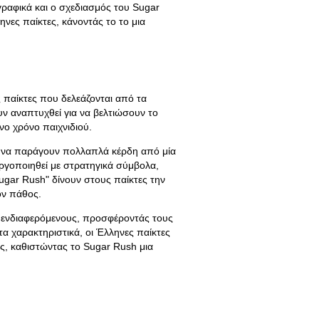
 γραφικά και ο σχεδιασμός του Sugar
ες παίκτες, κάνοντάς το το μια
 παίκτες που δελεάζονται από τα
ν αναπτυχθεί για να βελτιώσουν το
νο χρόνο παιχνιδιού.
ες να παράγουν πολλαπλά κέρδη από μία
ργοποιηθεί με στρατηγικά σύμβολα,
ugar Rush" δίνουν στους παίκτες την
ον πάθος.
 ενδιαφερόμενους, προσφέροντάς τους
τα χαρακτηριστικά, οι Έλληνες παίκτες
ς, καθιστώντας το Sugar Rush μια