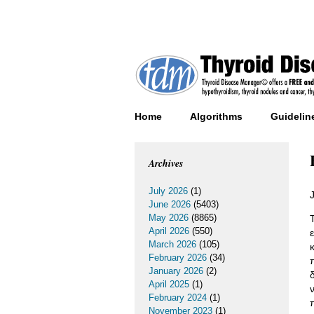
Home
Algorithms
Guidelin
Archives
July 2026
(1)
June 2026
(5403)
May 2026
(8865)
April 2026
(550)
March 2026
(105)
February 2026
(34)
January 2026
(2)
April 2025
(1)
February 2024
(1)
November 2023
(1)