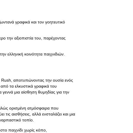
ζωντανά γραφικά και τον γοητευτικό
ρο την αξιοπιστία του, παρέχοντας
ην ελληνική κοινότητα παιχνιδιών.
r Rush, αποτυπώνοντας την ουσία ενός
 από τα ελκυστικά γραφικά του
 γεννά μια αίσθηση θυμηδίας για την
καλώς ορισμένη ατμόσφαιρα που
ει τις αισθήσεις, αλλά ενσταλάζει και μια
ναρπαστικό τοπίο.
στο παιχνίδι χωρίς κόπο,