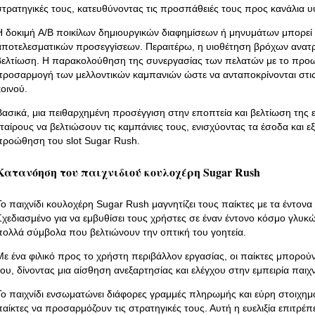
στρατηγικές τους, κατευθύνοντας τις προσπάθειές τους προς κανάλια
Η δοκιμή A/B ποικίλων δημιουργικών διαφημίσεων ή μηνυμάτων μπορεί
αποτελεσματικών προσεγγίσεων. Περαιτέρω, η υιοθέτηση βρόχων ανατ
βελτίωση. Η παρακολούθηση της συνεργασίας των πελατών με το προω
προσαρμογή των μελλοντικών καμπανιών ώστε να ανταποκρίνονται στις
κοινού.
Βασικά, μια πειθαρχημένη προσέγγιση στην εποπτεία και βελτίωση της 
εταίρους να βελτιώσουν τις καμπάνιες τους, ενισχύοντας τα έσοδα και ε
προώθηση του slot Sugar Rush.
Κατανόηση του παιχνιδιού κουλοχέρη Sugar Rush
Το παιχνίδι κουλοχέρη Sugar Rush μαγνητίζει τους παίκτες με τα έντονα
Σχεδιασμένο για να εμβυθίσει τους χρήστες σε έναν έντονο κόσμο γλυκών
πολλά σύμβολα που βελτιώνουν την οπτική του γοητεία.
Με ένα φιλικό προς το χρήστη περιβάλλον εργασίας, οι παίκτες μπορού
του, δίνοντας μια αίσθηση ανεξαρτησίας και ελέγχου στην εμπειρία παιχν
Το παιχνίδι ενσωματώνει διάφορες γραμμές πληρωμής και εύρη στοιχημ
παίκτες να προσαρμόζουν τις στρατηγικές τους. Αυτή η ευελιξία επιτρέπε