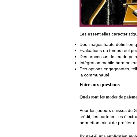
Les essentielles caractéristiq
Des images haute définition q
Évaluations en temps réel pou
Des processus de jeu de point
Intégration mobile harmonieus
Des options engageantes, tel
la communauté.
Foire aux questions
Quels sont les modes de paieme
Pour les joueurs suisses du 
crédit, les portefeuilles élect
permettant ainsi de profiter 
Existe-t-il une application mo