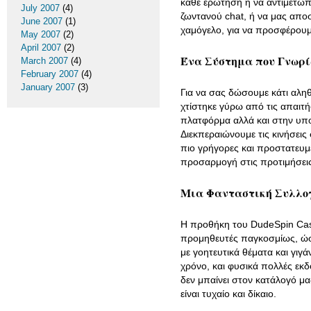
κάθε ερώτηση ή να αντιμετωπ
July 2007
(4)
ζωντανού chat, ή να μας αποσ
June 2007
(1)
χαμόγελο, για να προσφέρουμ
May 2007
(2)
April 2007
(2)
Ένα Σύστημα που Γνωρί
March 2007
(4)
February 2007
(4)
January 2007
(3)
Για να σας δώσουμε κάτι αληθι
χτίστηκε γύρω από τις απαιτ
πλατφόρμα αλλά και στην υποσ
Διεκπεραιώνουμε τις κινήσεις
πιο γρήγορες και προστατευμέ
προσαρμογή στις προτιμήσεις 
Μια Φανταστική Συλλογ
Η προθήκη του DudeSpin Casi
προμηθευτές παγκοσμίως, ώστε
με γοητευτικά θέματα και γιγ
χρόνο, και φυσικά πολλές εκδ
δεν μπαίνει στον κατάλογό μ
είναι τυχαίο και δίκαιο.