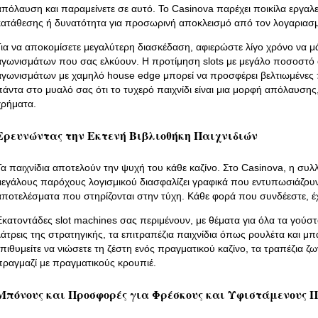
απόλαυση και παραμείνετε σε αυτό. Το Casinova παρέχει ποικίλα εργαλ
κατάθεσης ή δυνατότητα για προσωρινή αποκλεισμό από τον λογαριασ
Για να αποκομίσετε μεγαλύτερη διασκέδαση, αφιερώστε λίγο χρόνο να μ
αγωνισμάτων που σας ελκύουν. Η προτίμηση slots με μεγάλο ποσοστό
αγωνισμάτων με χαμηλό house edge μπορεί να προσφέρει βελτιωμένες 
πάντα στο μυαλό σας ότι το τυχερό παιχνίδι είναι μια μορφή απόλαυσης
χρήματα.
Ερευνώντας την Εκτενή Βιβλιοθήκη Παιχνιδιών
Τα παιχνίδια αποτελούν την ψυχή του κάθε καζίνο. Στο Casinova, η συλ
μεγάλους παρόχους λογισμικού διασφαλίζει γραφικά που εντυπωσιάζουν,
αποτελέσματα που στηρίζονται στην τύχη. Κάθε φορά που συνδέεστε, έχε
Εκατοντάδες slot machines σας περιμένουν, με θέματα για όλα τα γούστα
λάτρεις της στρατηγικής, τα επιτραπέζια παιχνίδια όπως ρουλέτα και 
επιθυμείτε να νιώσετε τη ζέστη ενός πραγματικού καζίνο, τα τραπέζια 
πραγμαζί με πραγματικούς κρουπιέ.
Μπόνους και Προσφορές για Φρέσκους και Υφιστάμενους Π