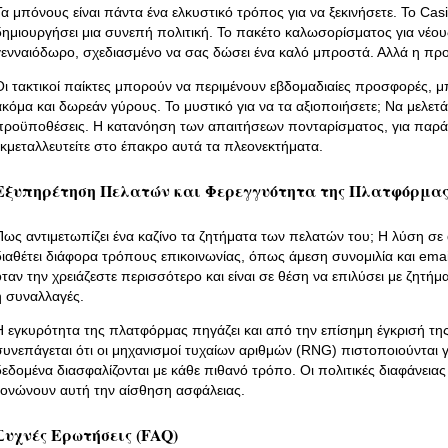
Τα μπόνους είναι πάντα ένα ελκυστικό τρόπος για να ξεκινήσετε. Το Casi
δημιουργήσει μια συνεπή πολιτική. Το πακέτο καλωσορίσματος για νέου
γενναιόδωρο, σχεδιασμένο να σας δώσει ένα καλό μπροστά. Αλλά η προσ
Οι τακτικοί παίκτες μπορούν να περιμένουν εβδομαδιαίες προσφορές
ακόμα και δωρεάν γύρους. Το μυστικό για να τα αξιοποιήσετε; Να μελετά
προϋποθέσεις. Η κατανόηση των απαιτήσεων πονταρίσματος, για παράδ
εκμεταλλευτείτε στο έπακρο αυτά τα πλεονεκτήματα.
Εξυπηρέτηση Πελατών και Φερεγγυότητα της Πλατφόρμα
Πως αντιμετωπίζει ένα καζίνο τα ζητήματα των πελατών του; Η λύση σ
διαθέτει διάφορα τρόπους επικοινωνίας, όπως άμεση συνομιλία και emai
όταν την χρειάζεστε περισσότερο και είναι σε θέση να επιλύσει με ζητή
ή συναλλαγές.
Η εγκυρότητα της πλατφόρμας πηγάζει και από την επίσημη έγκρισή τη
συνεπάγεται ότι οι μηχανισμοί τυχαίων αριθμών (RNG) πιστοποιούνται γ
δεδομένα διασφαλίζονται με κάθε πιθανό τρόπο. Οι πολιτικές διαφάνειας 
τονώνουν αυτή την αίσθηση ασφάλειας.
Συχνές Ερωτήσεις (FAQ)