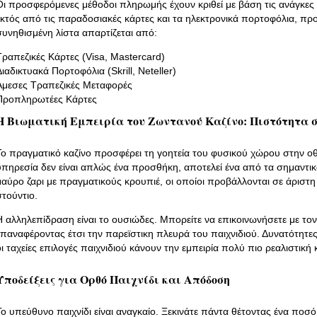
Οι προσφερόμενες μέθοδοι πληρωμής έχουν κριθεί με βάση τις ανάγκες
εκτός από τις παραδοσιακές κάρτες και τα ηλεκτρονικά πορτοφόλια, προ
συνηθισμένη λίστα απαρτίζεται από:
Τραπεζικές Κάρτες (Visa, Mastercard)
Διαδικτυακά Πορτοφόλια (Skrill, Neteller)
Άμεσες Τραπεζικές Μεταφορές
Προπληρωτέες Κάρτες
Η Βιωματική Εμπειρία του Ζωντανού Καζίνο: Πιστότητα 
Το πραγματικό καζίνο προσφέρει τη γοητεία του φυσικού χώρου στην οθ
υπηρεσία δεν είναι απλώς ένα προσθήκη, αποτελεί ένα από τα σημαντικά
μαύρο ζαρι με πραγματικούς κρουπιέ, οι οποίοι προβάλλονται σε άριστη
στούντιο.
Η αλληλεπίδραση είναι το ουσιώδες. Μπορείτε να επικοινωνήσετε με τον
επαναφέροντας έτσι την παρεϊστικη πλευρά του παιχνιδιού. Δυνατότητ
οι ταχείες επιλογές παιχνιδιού κάνουν την εμπειρία πολύ πιο ρεαλιστική 
Υποδείξεις για Ορθό Παιχνίδι και Απόδοση
Το υπεύθυνο παιχνίδι είναι αναγκαίο. Ξεκινάτε πάντα θέτοντας ένα ποσ