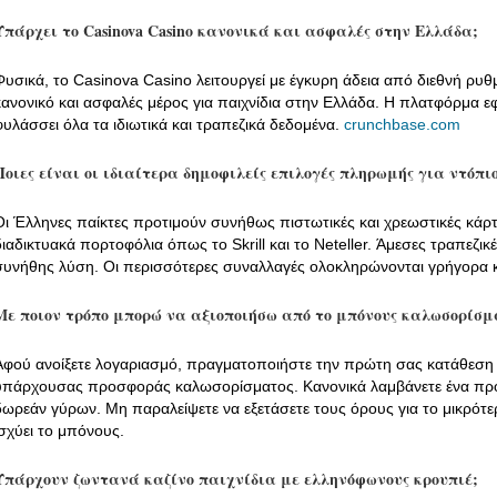
Υπάρχει το Casinova Casino κανονικά και ασφαλές στην Ελλάδα;
Φυσικά, το Casinova Casino λειτουργεί με έγκυρη άδεια από διεθνή ρυθμ
κανονικό και ασφαλές μέρος για παιχνίδια στην Ελλάδα. Η πλατφόρμα 
φυλάσσει όλα τα ιδιωτικά και τραπεζικά δεδομένα.
crunchbase.com
Ποιες είναι οι ιδιαίτερα δημοφιλείς επιλογές πληρωμής για ντόπι
Οι Έλληνες παίκτες προτιμούν συνήθως πιστωτικές και χρεωστικές κάρτ
διαδικτυακά πορτοφόλια όπως το Skrill και το Neteller. Άμεσες τραπεζικ
συνήθης λύση. Οι περισσότερες συναλλαγές ολοκληρώνονται γρήγορα κ
Με ποιον τρόπο μπορώ να αξιοποιήσω από το μπόνους καλωσορίσμ
Αφού ανοίξετε λογαριασμό, πραγματοποιήστε την πρώτη σας κατάθεση 
υπάρχουσας προσφοράς καλωσορίσματος. Κανονικά λαμβάνετε ένα πρ
δωρεάν γύρων. Μη παραλείψετε να εξετάσετε τους όρους για το μικρότερ
ισχύει το μπόνους.
Υπάρχουν ζωντανά καζίνο παιχνίδια με ελληνόφωνους κρουπιέ;