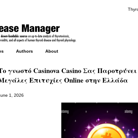
Thyro
es
Authors
About
Το γνωστό Casinova Casino Σας Παροτρύνε
Μεγάλες Επιτυχίες Online στην Ελλάδα
June 1, 2026