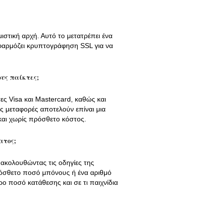
ιστική αρχή. Αυτό το μετατρέπει ένα
εφαρμόζει κρυπτογράφηση SSL για να
ους παίκτες;
ες Visa και Mastercard, καθώς και
ές μεταφορές αποτελούν επίναι μια
αι χωρίς πρόσθετο κόστος.
ατος;
ακολουθώντας τις οδηγίες της
όσθετο ποσό μπόνους ή ένα αριθμό
ο ποσό κατάθεσης και σε τι παιχνίδια