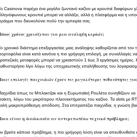
Το Casinova παρέχει ένα μεγάλο ζωντανό καζίνο με κρουπιέ διαφόρων 
ελληνόφωνους κρουπιέ μπορεί να αλλάζει, αλλά η πλατφόρμα και η υποσ
πράγμα που διευκολύνει πολύ την εμπειρία σας.
Πόσος χρόνος χρειάζεται για μια ανάληψη κερδών;
Το χρονικό διάστημα επεξεργασίας μιας ανάληψης καθορίζεται από τον
πορτοφόλια είναι κατά κανόνα η πιο γρήγορη επιλογή, με συναλλαγές ν
τραπεζικές μεταφορές μπορεί να χρειαστούν 1 έως 3 εργάσιμες ημέρες
καθυστερήσει λίγο λόγω της υποχρεωτικής επαλήθευσης του λογαριασ
Ποιες επιλογές παιχνιδιών έχουν τις μεγαλύτερες πιθανότητες για
Παιχνίδια όπως το Μπλακτζακ και η Ευρωπαϊκή Ρουλέτα συνηθίζουν να 
παίκτη, λόγω του μικρότερου πλεονεκτήματος του καζίνο. Τα slots με
καλή μακροπρόθεσμη απόδοση. Στα επιτραπέζια παιχνίδια, η γνώση βασι
Ποια είναι η διαδικασία αν αντιμετωπίσω τεχνικό πρόβλημα;
Αν βρείτε κάποιο πρόβλημα, η πιο γρήγορη λύση είναι να απευθυνθείτε