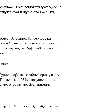
γλωσσών. Η διαθεσιμότητα τραπεζιών με
τήριξη είναι πλήρως στα Ελληνικά,
 τρόπο πληρωμής. Τα ηλεκτρονικά
α ολοκληρώνονται μέσα σε μια μέρα. Οι
. Η πρώτη σας ανάληψη πιθανόν να
μού.
 νίκη;
έχουν υψηλότερες πιθανότητες για τον
 RTP πάνω από 96% παρέχουν επίσης
κής στρατηγικής είναι χρήσιμη.
 στην ομάδα υποστήριξης. Αξιοποιήστε