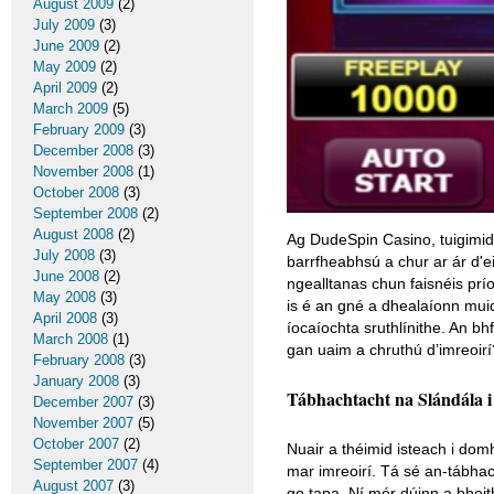
August 2009
(2)
July 2009
(3)
June 2009
(2)
May 2009
(2)
April 2009
(2)
March 2009
(5)
February 2009
(3)
December 2008
(3)
November 2008
(1)
October 2008
(3)
September 2008
(2)
August 2008
(2)
Ag DudeSpin Casino, tuigimid
July 2008
(3)
barrfheabhsú a chur ar ár d'
June 2008
(2)
ngealltanas chun faisnéis pr
May 2008
(3)
is é an gné a dhealaíonn mui
April 2008
(3)
íocaíochta sruthlínithe. An bh
March 2008
(1)
gan uaim a chruthú d’imreoir
February 2008
(3)
January 2008
(3)
Tábhachtacht na Slándála 
December 2007
(3)
November 2007
(5)
October 2007
(2)
Nuair a théimid isteach i dom
September 2007
(4)
mar imreoirí. Tá sé an-tábhach
August 2007
(3)
go tapa. Ní mór dúinn a bhei