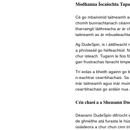
Modhanna Íocaíochta Tapa
Cé go mbainimid taitneamh a
chomh bunriachtanach céanna.
tharraingtí láithreacha ar ár 
taitneamh as ár mbuaiteachtaí
Ag DudeSpin, is í áititheacht 
a phróiseáil go héifeachtúil. 
chur isteach. Tugann le fios 
gan frustrachas fanacht timpe
Trí eolas a bheith againn go bh
n-eachtraí cearrbhachais. Sa 
inár taitneamh agus inár muiní
cearrbhachais go ardáin nua
Cén chaoi a a Sheasann D
Déanann DudeSpin difríocht i
de ghnéithe atá furasta le húsá
úsáideora a chur chun cinn tr