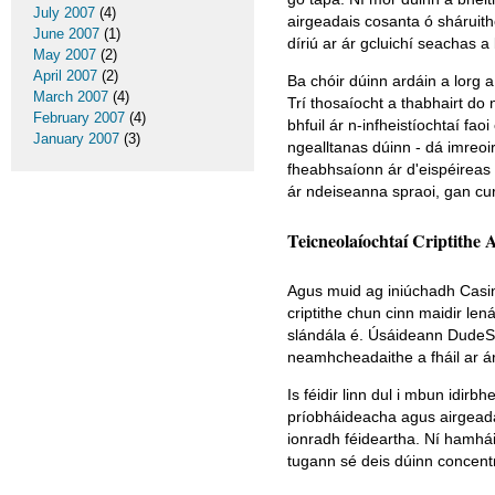
July 2007
(4)
airgeadais cosanta ó sháruithe
June 2007
(1)
díriú ar ár gcluichí seachas a
May 2007
(2)
April 2007
(2)
Ba chóir dúinn ardáin a lorg a
March 2007
(4)
Trí thosaíocht a thabhairt do n
February 2007
(4)
bhfuil ár n-infheistíochtaí fao
January 2007
(3)
ngealltanas dúinn - dá imreoir
fheabhsaíonn ár d'eispéireas 
ár ndeiseanna spraoi, gan cur
Teicneolaíochtaí Criptithe 
Agus muid ag iniúchadh Casino
criptithe chun cinn maidir le
slándála é. Úsáideann DudeSpin
neamhcheadaithe a fháil ar á
Is féidir linn dul i mbun idir
príobháideacha agus airgeada
ionradh féideartha. Ní hamhá
tugann sé deis dúinn concentr