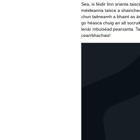
Sea, is féidir linn srianta t
méideanna taisce a shaincheap
chun taitneamh a bhaint as ár
go héasca chuig an alt socrui
lenár mbuiséad pearsanta. Ta
cearrbhachais!