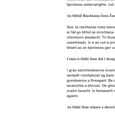
bpróiseas aistarraingthe, rud
An bhfuil Riachtanas Íosta Éar
Sea, tá riachtanas íosta taisc
ar fáil go bhfuil sé inrochta
chinntíonn áisiúlacht. Trí thui
uasmhéadú. Is é an rud is pr
bhaint as an bpróiseas gan c
Conas is féidir liom dul i dte
I gcás saincheisteanna íocaíoc
seoladh ríomhphoist ag baint
gceisteanna a fhreagairt. Ba
tacaíochta a bhrostú. De ghná
orainn fanacht. Is faoiseamh 
againn.
An féidir liom srianta a shocr