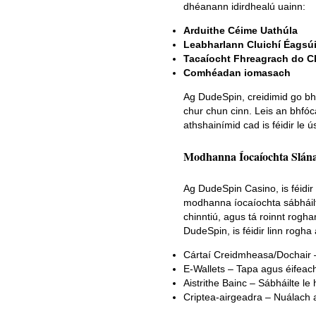
dhéanann idirdhealú uainn:
Arduithe Céime Uathúla
Leabharlann Cluichí Éagsúi
Tacaíocht Fhreagrach do C
Comhéadan iomasach
Ag DudeSpin, creidimid go bhf
chur chun cinn. Leis an bhfóc
athshainímid cad is féidir le ú
Modhanna Íocaíochta Slána
Ag DudeSpin Casino, is féidir
modhanna íocaíochta sábháilte
chinntiú, agus tá roinnt rogh
DudeSpin, is féidir linn rog
Cártaí Creidmheasa/Dochair – 
E-Wallets – Tapa agus éifeacht
Aistrithe Bainc – Sábháilte le
Criptea-airgeadra – Nuálach ag