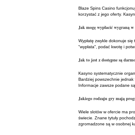
Blaze Spins Casino funkcjonu
korzystać z jego oferty. Kasy
Jak mogę wypłacić wygraną w 
Wypłatę zwykle dokonuje się 
"wypłata", podać kwotę i potwi
Jak to jest z dostępne są darm
Kasyno systematycznie organi
Bardziej powszechnie jednak 
Informacje zawsze podane są 
Jakiego rodzaju gry mają prog
Wiele slotów w ofercie ma pr
świecie. Znane tytuły pochod
zgromadzone są w osobnej kat