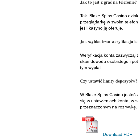
Jak to jest z grać na telefonie?
Tak. Blaze Spins Casino dzia
przeglądarkę w swoim telefoni
jeśli kasyno ją oferuje.
Jak szybko trwa weryfikacja k
Weryfikacja konta zazwyczaj 
skan dowodu osobistego i pot
tym wypłat.
Czy ustawić limity depozytów?
W Blaze Spins Casino jesteś w
się w ustawieniach konta, w s
przeznaczonym na rozrywkę.
Download PDF