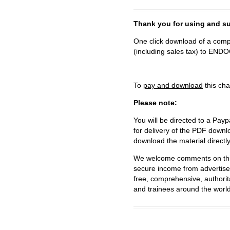
Thank you for using and
One click download of a compl
(including sales tax) to 
To
pay and download
this cha
Please note:
You will be directed to a Payp
for delivery of the PDF downl
download the material directl
We welcome comments on this 
secure income from advertisem
free, comprehensive, authorit
and trainees around the world