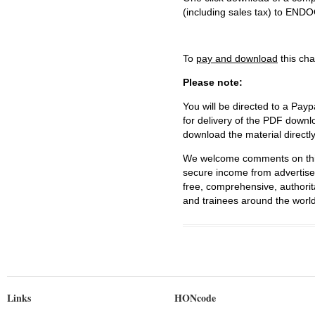
(including sales tax) to 
To
pay and download
this cha
Please note:
You will be directed to a Payp
for delivery of the PDF downl
download the material directl
We welcome comments on this 
secure income from advertisem
free, comprehensive, authorit
and trainees around the world
Links
HONcode