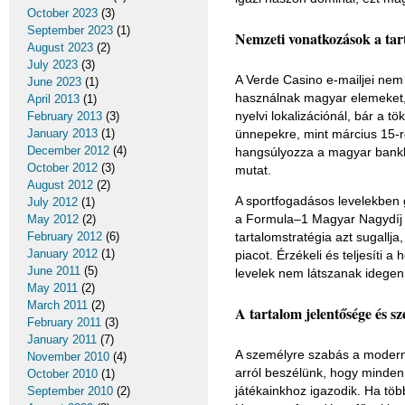
October 2023
(3)
September 2023
(1)
Nemzeti vonatkozások a ta
August 2023
(2)
July 2023
(3)
A Verde Casino e-mailjei ne
June 2023
(1)
használnak magyar elemeket, 
April 2013
(1)
nyelvi lokalizációnál, bár a 
February 2013
(3)
January 2013
(1)
ünnepekre, mint március 15-re
December 2012
(4)
hangsúlyozza a magyar bankká
October 2012
(3)
mutat.
August 2012
(2)
A sportfogadásos levelekben
July 2012
(1)
a Formula–1 Magyar Nagydí
May 2012
(2)
February 2012
(6)
tartalomstratégia azt sugallj
January 2012
(1)
piacot. Érzékeli és teljesíti a
June 2011
(5)
levelek nem látszanak idegen
May 2011
(2)
March 2011
(2)
A tartalom jelentősége és s
February 2011
(3)
January 2011
(7)
A személyre szabás a modern 
November 2010
(4)
arról beszélünk, hogy minden 
October 2010
(1)
játékainkhoz igazodik. Ha töb
September 2010
(2)