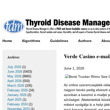
Home
Algorithms
Guidelines
Authors
Abou
Verde Casino e-mail
Archives
July 2026
(1)
June 1, 2026
June 2026
(5403)
May 2026
(8865)
April 2026
(550)
Az online szerencsejáték-olda
March 2026
(105)
nagyon kevés pedig elveszti 
February 2026
(34)
azonban a kaszinó e-mailjei 
January 2026
(2)
April 2025
(1)
sűrűséget. Áttekintettük közel
February 2024
(1)
miként szolgálja ki a helyi já
November 2023
(1)
igazi haszon dominál, ezt ma