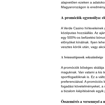
alapvetően ezeken a adatokon
Magyarországon is eredmény
A promóciók egyensúlya: elő
A Verde Casino hírleveleinek 
középutas hozzáállás. Az ajá
egy 500%-os befizetési bónusz
előnyöket kínálnak. Ilyen lehe
vesztes körök után, vagy akci
A bónusztípusok sokszínűsége
A promóciók bőséges skálája 
maguknak. Van valami a kis t
sportfogadóknak is. Ez a vált
preferenciáival. A promóciós l
fogadási követelményeket, a 
a bizalom kiépítésének egyik p
Összemérés a versennyel a 