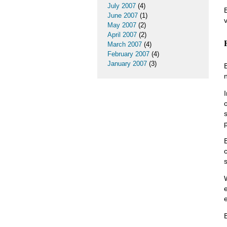
July 2007
(4)
June 2007
(1)
May 2007
(2)
April 2007
(2)
March 2007
(4)
February 2007
(4)
January 2007
(3)