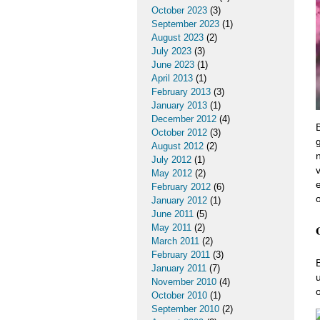
October 2023
(3)
September 2023
(1)
August 2023
(2)
July 2023
(3)
June 2023
(1)
April 2013
(1)
February 2013
(3)
January 2013
(1)
December 2012
(4)
October 2012
(3)
August 2012
(2)
July 2012
(1)
May 2012
(2)
February 2012
(6)
January 2012
(1)
June 2011
(5)
May 2011
(2)
March 2011
(2)
February 2011
(3)
January 2011
(7)
November 2010
(4)
October 2010
(1)
September 2010
(2)