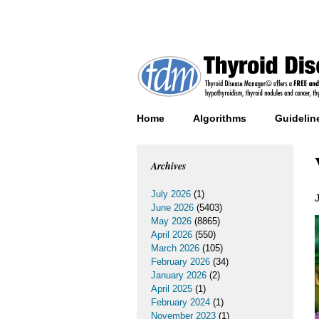
Home
Algorithms
Guidelin
Archives
July 2026
(1)
June 2026
(5403)
May 2026
(8865)
April 2026
(550)
March 2026
(105)
February 2026
(34)
January 2026
(2)
April 2025
(1)
February 2024
(1)
November 2023
(1)