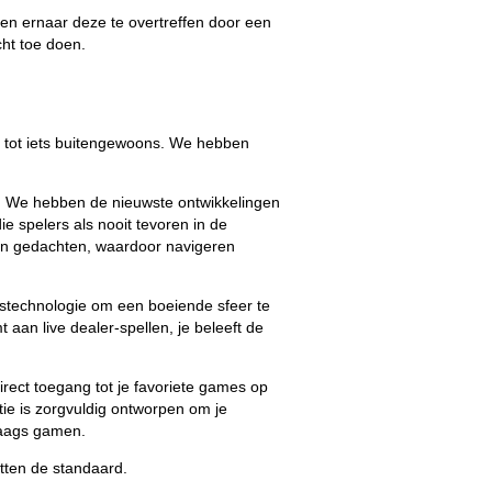
ven ernaar deze te overtreffen door een
cht toe doen.
g tot iets buitengewoons. We hebben
no. We hebben de nieuwste ontwikkelingen
 spelers als nooit tevoren in de
 in gedachten, waardoor navigeren
stechnologie om een boeiende sfeer te
 aan live dealer-spellen, je beleeft de
direct toegang tot je favoriete games op
ctie is zorgvuldig ontworpen om je
daags gamen.
etten de standaard.