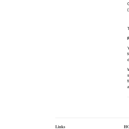
Links
HO