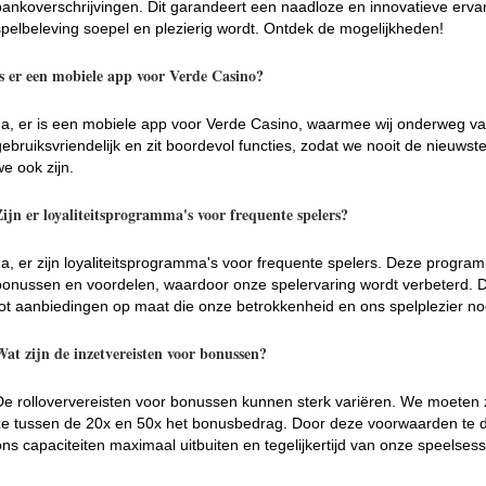
bankoverschrijvingen. Dit garandeert een naadloze en innovatieve erva
spelbeleving soepel en plezierig wordt. Ontdek de mogelijkheden!
Is er een mobiele app voor Verde Casino?
Ja, er is een mobiele app voor Verde Casino, waarmee wij onderweg va
gebruiksvriendelijk en zit boordevol functies, zodat we nooit de nieuws
we ook zijn.
Zijn er loyaliteitsprogramma's voor frequente spelers?
Ja, er zijn loyaliteitsprogramma's voor frequente spelers. Deze progr
bonussen en voordelen, waardoor onze spelervaring wordt verbeterd. D
tot aanbiedingen op maat die onze betrokkenheid en ons spelplezier no
Wat zijn de inzetvereisten voor bonussen?
De rolloververeisten voor bonussen kunnen sterk variëren. We moeten 
ze tussen de 20x en 50x het bonusbedrag. Door deze voorwaarden te 
ons capaciteiten maximaal uitbuiten en tegelijkertijd van onze speelsess