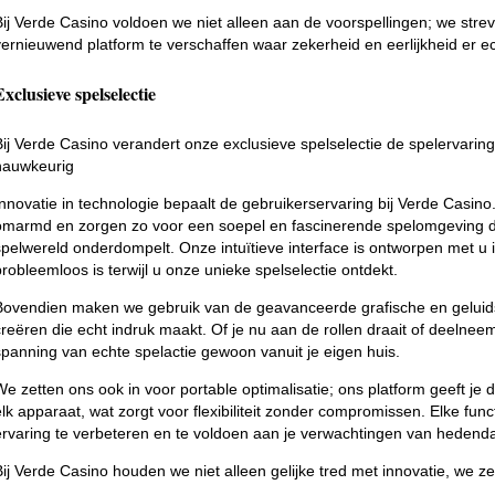
Bij Verde Casino voldoen we niet alleen aan de voorspellingen; we stre
vernieuwend platform te verschaffen waar zekerheid en eerlijkheid er e
Exclusieve spelselectie
Bij Verde Casino verandert onze exclusieve spelselectie de spelervarin
nauwkeurig
Innovatie in technologie bepaalt de gebruikerservaring bij Verde Casi
omarmd en zorgen zo voor een soepel en fascinerende spelomgeving die
spelwereld onderdompelt. Onze intuïtieve interface is ontworpen met u
probleemloos is terwijl u onze unieke spelselectie ontdekt.
Bovendien maken we gebruik van de geavanceerde grafische en geluid
creëren die echt indruk maakt. Of je nu aan de rollen draait of deelneemt
spanning van echte spelactie gewoon vanuit je eigen huis.
We zetten ons ook in voor portable optimalisatie; ons platform geeft je 
elk apparaat, wat zorgt voor flexibiliteit zonder compromissen. Elke fun
ervaring te verbeteren en te voldoen aan je verwachtingen van heden
Bij Verde Casino houden we niet alleen gelijke tred met innovatie, we z